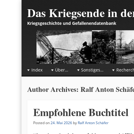
Das Kriegsende in d
Kriegsgeschichte und Gefallenendatenbank
☰
Menu
Index
Über…
Sonstiges…
Recherc
Skip to content
Author Archives:
Ralf Anton Schäf
Empfohlene Buchtitel
Posted on
24. Mai 2026
by
Ralf Anton Schäfer