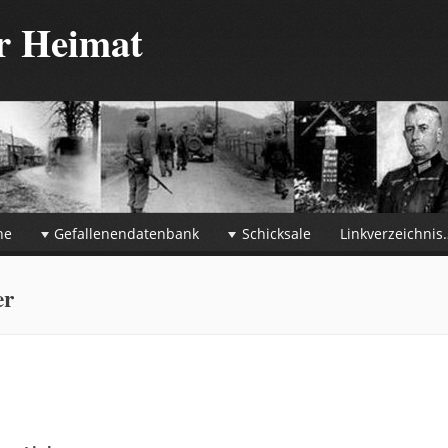
er Heimat
he
Gefallenendatenbank
Schicksale
Linkverzeichnis
er