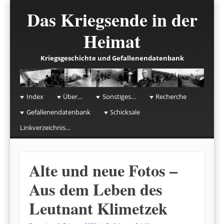
Das Kriegsende in der
Heimat
Kriegsgeschichte und Gefallenendatenbank
☰
Menu
Index
Über…
Sonstiges…
Recherche
Skip to content
Gefallenendatenbank
Schicksale
Linkverzeichnis…
Alte und neue Fotos –
Aus dem Leben des
Leutnant Klimetzek