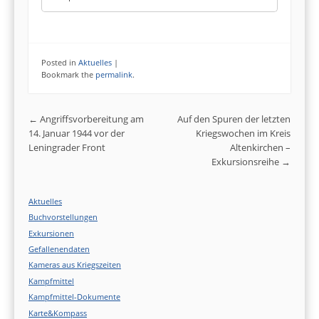
Posted in
Aktuelles
|
Bookmark the
permalink
.
Post navigation
←
Angriffsvorbereitung am
Auf den Spuren der letzten
14. Januar 1944 vor der
Kriegswochen im Kreis
Leningrader Front
Altenkirchen –
Exkursionsreihe
→
Aktuelles
Buchvorstellungen
Exkursionen
Gefallenendaten
Kameras aus Kriegszeiten
Kampfmittel
Kampfmittel-Dokumente
Karte&Kompass