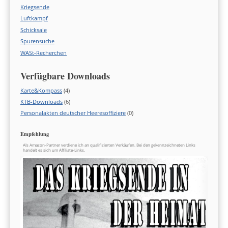
Kriegsende
Luftkampf
Schicksale
Spurensuche
WASt-Recherchen
Verfügbare Downloads
Karte&Kompass
(4)
KTB-Downloads
(6)
Personalakten deutscher Heeresoffiziere
(0)
Empfehlung
Als Amazon-Partner verdiene ich an qualifizierten Verkäufen. Bei den gekennzeichneten Links
handelt es sich um Affiliate-Links.