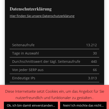
Datenschutzerklärung
Hier finden Sie unsere Datenschutzerklärung
Seitenaufrufe
13.212
Tage in Auswahl
30
Durchschnittswert der tägl. Seitenaufrufe
440
Von jeder SERP aus
66
Eindeutige IPs
3.013
Letzte 30 Minuten
1
Diese Internetseite setzt Cookies ein, um das Angebot für Sie
Heute
0
nutzerfreundlich und funktionaler zu gestalten..
Gestern
0
Ok, ich bin damit einverstanden...
Nein! Ich möchte das nicht...