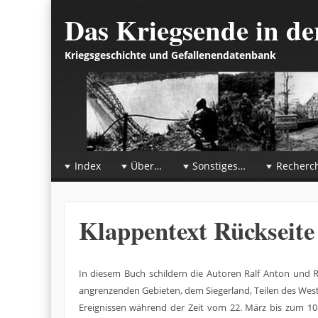
Das Kriegsende in d
Kriegsgeschichte und Gefallenendatenbank
☰
Menu
Index
Über…
Sonstiges…
Recherc
Skip to content
Klappentext Rückseite
In diesem Buch schildern die Autoren Ralf Anton und R
angrenzenden Gebieten, dem Siegerland, Teilen des Wes
Ereignissen während der Zeit vom 22. März bis zum 10.