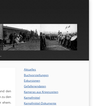
…
Aktuelles
Buchvorstellungen
Exkursionen
Gefallenendaten
 und den
Kameras aus Kriegszeiten
n zu den
Kampfmittel
er ehem.
Kampfmittel-Dokumente