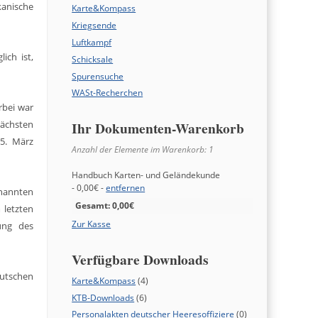
kanische
Karte&Kompass
Kriegsende
Luftkampf
ich ist,
Schicksale
Spurensuche
WASt-Recherchen
rbei war
nächsten
Ihr Dokumenten-Warenkorb
5. März
Anzahl der Elemente im Warenkorb:
1
Handbuch Karten- und Geländekunde
-
0,00€
-
entfernen
nannten
Gesamt:
0,00€
 letzten
Zur Kasse
ung des
Verfügbare Downloads
eutschen
Karte&Kompass
(4)
KTB-Downloads
(6)
Personalakten deutscher Heeresoffiziere
(0)