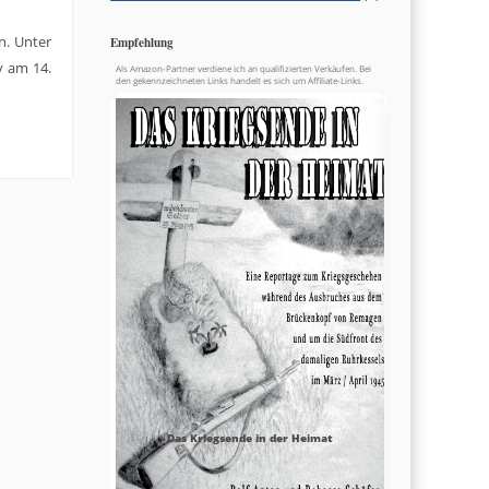
n. Unter
Empfehlung
y am 14.
Als Amazon-Partner verdiene ich an qualifizierten Verkäufen. Bei
den gekennzeichneten Links handelt es sich um Affiliate-Links.
Das Kriegsende in der Heimat