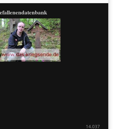
efallenendatenbank
14.037