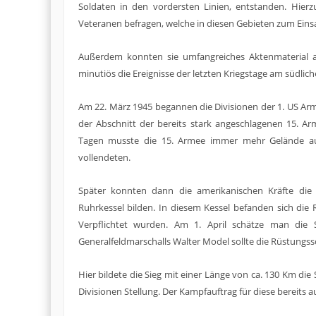
Soldaten in den vordersten Linien, entstanden. Hier
Veteranen befragen, welche in diesen Gebieten zum Eins
Außerdem konnten sie umfangreiches Aktenmaterial au
minutiös die Ereignisse der letzten Kriegstage am südli
Am 22. März 1945 begannen die Divisionen der 1. US Ar
der Abschnitt der bereits stark angeschlagenen 15. A
Tagen musste die 15. Armee immer mehr Gelände au
vollendeten.
Später konnten dann die amerikanischen Kräfte die
Ruhrkessel bilden. In diesem Kessel befanden sich die 
Verpflichtet wurden. Am 1. April schätze man die
Generalfeldmarschalls Walter Model sollte die Rüstung
Hier bildete die Sieg mit einer Länge von ca. 130 Km di
Divisionen Stellung. Der Kampfauftrag für diese bereits