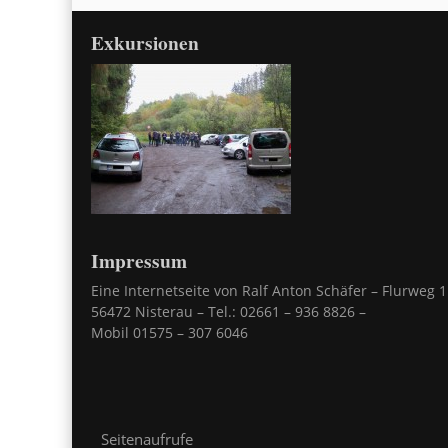
Exkursionen
Impressum
Eine Internetseite von Ralf Anton Schäfer – Flurweg 1
56472 Nisterau – Tel.: 02661 – 936 8826 –
Mobil 01575 – 307 6046
Seitenaufrufe