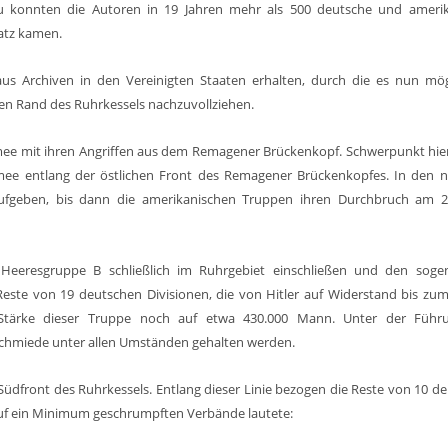
zu konnten die Autoren in 19 Jahren mehr als 500 deutsche und ameri
atz kamen.
s Archiven in den Vereinigten Staaten erhalten, durch die es nun mögl
chen Rand des Ruhrkessels nachzuvollziehen.
mee mit ihren Angriffen aus dem Remagener Brückenkopf. Schwerpunkt hie
rmee entlang der östlichen Front des Remagener Brückenkopfes. In den 
fgeben, bis dann die amerikanischen Truppen ihren Durchbruch am 2
 Heeresgruppe B schließlich im Ruhrgebiet einschließen und den soge
Reste von 19 deutschen Divisionen, die von Hitler auf Widerstand bis zum
 Stärke dieser Truppe noch auf etwa 430.000 Mann. Unter der Führ
sschmiede unter allen Umständen gehalten werden.
e Südfront des Ruhrkessels. Entlang dieser Linie bezogen die Reste von 10 d
 auf ein Minimum geschrumpften Verbände lautete: