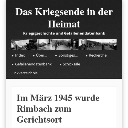
Das Kriegsende in der
Heimat
Kriegsgeschichte und Gefallenendatenbank
☰
Menu
Index
Über…
Sonstiges…
Recherche
Skip to content
Gefallenendatenbank
Schicksale
Linkverzeichnis…
Im März 1945 wurde
Rimbach zum
Gerichtsort