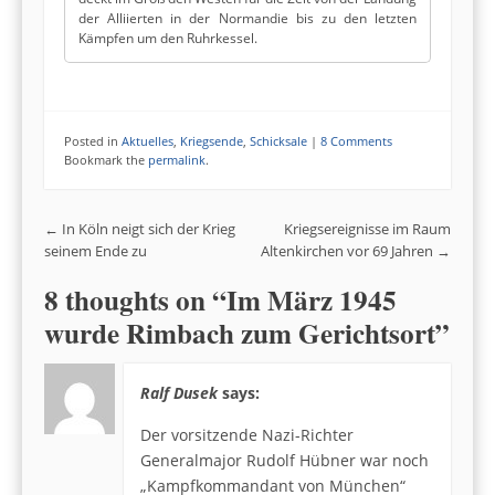
der Alliierten in der Normandie bis zu den letzten
Kämpfen um den Ruhrkessel.
Posted in
Aktuelles
,
Kriegsende
,
Schicksale
|
8 Comments
Bookmark the
permalink
.
Post navigation
←
In Köln neigt sich der Krieg
Kriegsereignisse im Raum
seinem Ende zu
Altenkirchen vor 69 Jahren
→
8 thoughts on “
Im März 1945
wurde Rimbach zum Gerichtsort
”
Ralf Dusek
says:
Der vorsitzende Nazi-Richter
Generalmajor Rudolf Hübner war noch
„Kampfkommandant von München“