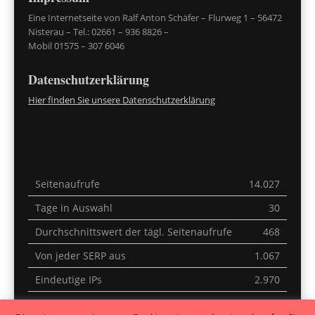
Eine Internetseite von Ralf Anton Schäfer – Flurweg 1 – 56472
Nisterau – Tel.: 02661 – 936 8826 –
Mobil 01575 – 307 6046
Datenschutzerklärung
Hier finden Sie unsere Datenschutzerklärung
Seitenaufrufe
14.027
Tage in Auswahl
30
Durchschnittswert der tägl. Seitenaufrufe
468
Von jeder SERP aus
1.067
Eindeutige IPs
2.970
Letzte 30 Minuten
5