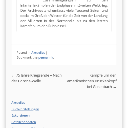
zusammengetragen zu den
Infanteriekämpfen der Endphase im Zweiten Weltkrieg.
Der Archivbestand umfasst viele Tausend Seiten und
deckt im Groß den Westen für die Zeit von der Landung
der Alliierten in der Normandie bis zu den letzten
Kämpfen um den Ruhrkessel.
Posted in
Aktuelles
|
Bookmark the
permalink
.
Post navigation
←
75 Jahre Kriegsende – Nach
Kämpfe um den
der Corona-Welle
amerikanischen Brückenkopf
bei Gosenbach
→
Aktuelles
Buchvorstellungen
Exkursionen
Gefallenendaten