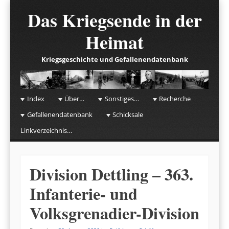
Das Kriegsende in der
Heimat
Kriegsgeschichte und Gefallenendatenbank
☰
Menu
Index
Über…
Sonstiges…
Recherche
Skip to content
Gefallenendatenbank
Schicksale
Linkverzeichnis…
Division Dettling – 363.
Infanterie- und
Volksgrenadier-Division