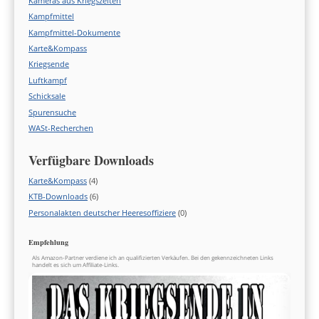
Kameras aus Kriegszeiten
Kampfmittel
Kampfmittel-Dokumente
Karte&Kompass
Kriegsende
Luftkampf
Schicksale
Spurensuche
WASt-Recherchen
Verfügbare Downloads
Karte&Kompass
(4)
KTB-Downloads
(6)
Personalakten deutscher Heeresoffiziere
(0)
Empfehlung
Als Amazon-Partner verdiene ich an qualifizierten Verkäufen. Bei den gekennzeichneten Links
handelt es sich um Affiliate-Links.