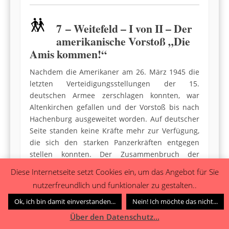
7 – Weitefeld – I von II – Der
amerikanische Vorstoß „Die
Amis kommen!“
Nachdem die Amerikaner am 26. März 1945 die
letzten Verteidigungsstellungen der 15.
deutschen Armee zerschlagen konnten, war
Altenkirchen gefallen und der Vorstoß bis nach
Hachenburg ausgeweitet worden. Auf deutscher
Seite standen keine Kräfte mehr zur Verfügung,
die sich den starken Panzerkräften entgegen
stellen konnten. Der Zusammenbruch der
Frontlinie war vollkommen und die geschlagenen
Diese Internetseite setzt Cookies ein, um das Angebot für Sie
Wehrmachtsverbände befanden sich auf der
nutzerfreundlich und funktionaler zu gestalten..
Flucht.
Ok, ich bin damit einverstanden...
Nein! Ich möchte das nicht...
Besonders während der Nachtstunden zum 27.
Über den Datenschutz...
März rollten immer wieder deutsche Fahrzeuge