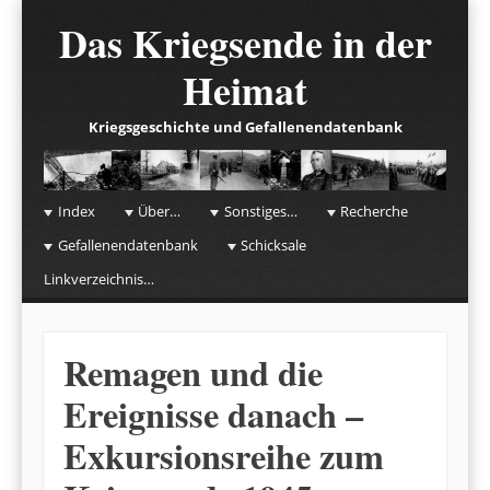
Das Kriegsende in der
Heimat
Kriegsgeschichte und Gefallenendatenbank
☰
Menu
Index
Über…
Sonstiges…
Recherche
Skip to content
Gefallenendatenbank
Schicksale
Linkverzeichnis…
Remagen und die
Ereignisse danach –
Exkursionsreihe zum