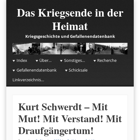
Das Kriegsende in der
Heimat
Kriegsgeschichte und Gefallenendatenbank
☰
Menu
Index
Über…
Sonstiges…
Recherche
Skip to content
Gefallenendatenbank
Schicksale
Linkverzeichnis…
Kurt Schwerdt – Mit
Mut! Mit Verstand! Mit
Draufgängertum!