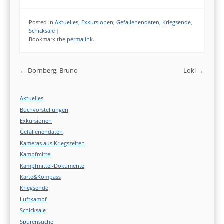
Posted in
Aktuelles
,
Exkursionen
,
Gefallenendaten
,
Kriegsende
,
Schicksale
|
Bookmark the
permalink
.
Post navigation
←
Dornberg, Bruno
Loki
→
Aktuelles
Buchvorstellungen
Exkursionen
Gefallenendaten
Kameras aus Kriegszeiten
Kampfmittel
Kampfmittel-Dokumente
Karte&Kompass
Kriegsende
Luftkampf
Schicksale
Spurensuche