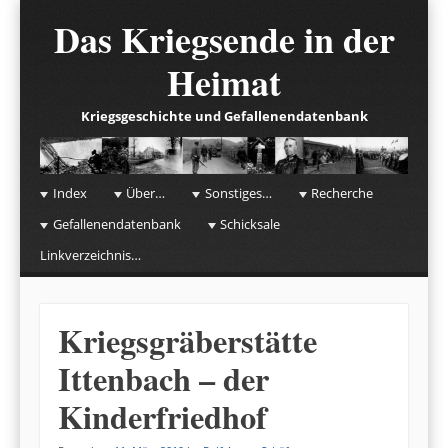
Das Kriegsende in der
Heimat
Kriegsgeschichte und Gefallenendatenbank
☰
Menu
Index
Über…
Sonstiges…
Recherche
Skip to content
Gefallenendatenbank
Schicksale
Linkverzeichnis…
Kriegsgräberstätte
Ittenbach – der
Kinderfriedhof