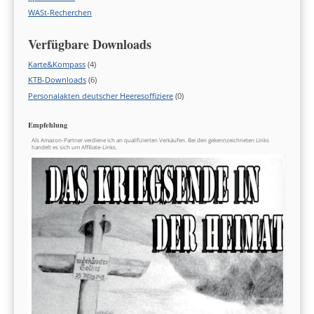
WASt-Recherchen
Verfügbare Downloads
Karte&Kompass
(4)
KTB-Downloads
(6)
Personalakten deutscher Heeresoffiziere
(0)
Empfehlung
Als Amazon-Partner verdiene ich an qualifizierten Verkäufen. Bei den gekennzeichneten Links
handelt es sich um Affiliate-Links.