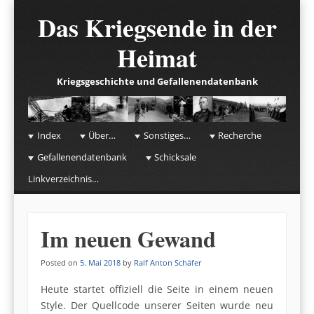
Das Kriegsende in der
Heimat
Kriegsgeschichte und Gefallenendatenbank
☰
Menu
Index
Über…
Sonstiges…
Recherche
Skip to content
Gefallenendatenbank
Schicksale
Linkverzeichnis…
Im neuen Gewand
Posted on
5. Mai 2018
by
Ralf Anton Schäfer
Heute startet offiziell die Seite in einem neuen
Style. Der Quellcode unserer Seiten wurde neu