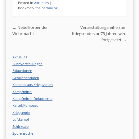
Posted in
Aktuelles
|
Bookmark the
permalink
.
Post navigation
←
Nebelkörper der
Veranstaltungsreihe zum
Wehrmacht
Kriegsende vor 73 Jahren wird
fortgesetzt
→
Aktuelles
Buchvorstellungen
Exkursionen
Gefallenendaten
Kameras aus Kriegszeiten
Kampfmittel
Kampfmittel-Dokumente
Karte&Kompass
Kriegsende
Luftkampf
Schicksale
Spurensuche