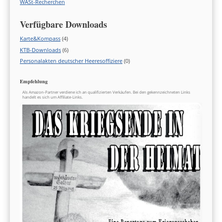
WASt-Recherchen
Verfügbare Downloads
Karte&Kompass
(4)
KTB-Downloads
(6)
Personalakten deutscher Heeresoffiziere
(0)
Empfehlung
Als Amazon-Partner verdiene ich an qualifizierten Verkäufen. Bei den gekennzeichneten Links
handelt es sich um Affiliate-Links.