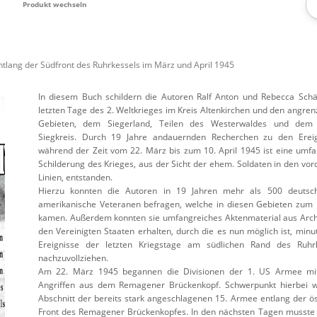
Produkt wechseln
tlang der Südfront des Ruhrkessels im März und April 1945
In diesem Buch schildern die Autoren Ralf Anton und Rebecca Schä
letzten Tage des 2. Weltkrieges im Kreis Altenkirchen und den angre
Gebieten, dem Siegerland, Teilen des Westerwaldes und dem 
Siegkreis. Durch 19 Jahre andauernden Recherchen zu den Erei
während der Zeit vom 22. März bis zum 10. April 1945 ist eine umf
Schilderung des Krieges, aus der Sicht der ehem. Soldaten in den vor
Linien, entstanden.
Hierzu konnten die Autoren in 19 Jahren mehr als 500 deutsc
amerikanische Veteranen befragen, welche in diesen Gebieten zum 
kamen. Außerdem konnten sie umfangreiches Aktenmaterial aus Arch
den Vereinigten Staaten erhalten, durch die es nun möglich ist, minut
Ereignisse der letzten Kriegstage am südlichen Rand des Ruhr
nachzuvollziehen.
Am 22. März 1945 begannen die Divisionen der 1. US Armee mit
Angriffen aus dem Remagener Brückenkopf. Schwerpunkt hierbei 
Abschnitt der bereits stark angeschlagenen 15. Armee entlang der ös
Front des Remagener Brückenkopfes. In den nächsten Tagen musste 