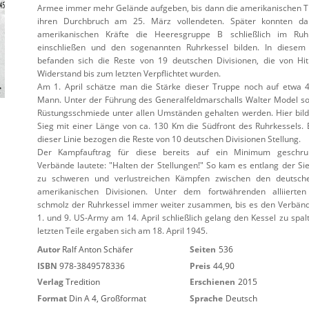
Armee immer mehr Gelände aufgeben, bis dann die amerikanischen 
ihren Durchbruch am 25. März vollendeten. Später konnten da
amerikanischen Kräfte die Heeresgruppe B schließlich im Ruhr
einschließen und den sogenannten Ruhrkessel bilden. In diesem
befanden sich die Reste von 19 deutschen Divisionen, die von Hit
Widerstand bis zum letzten Verpflichtet wurden.
Am 1. April schätze man die Stärke dieser Truppe noch auf etwa 
Mann. Unter der Führung des Generalfeldmarschalls Walter Model sol
Rüstungsschmiede unter allen Umständen gehalten werden. Hier bild
Sieg mit einer Länge von ca. 130 Km die Südfront des Ruhrkessels. 
dieser Linie bezogen die Reste von 10 deutschen Divisionen Stellung.
Der Kampfauftrag für diese bereits auf ein Minimum geschru
Verbände lautete: "Halten der Stellungen!" So kam es entlang der Si
zu schweren und verlustreichen Kämpfen zwischen den deutsch
amerikanischen Divisionen. Unter dem fortwährenden alliierte
schmolz der Ruhrkessel immer weiter zusammen, bis es den Verbän
1. und 9. US-Army am 14. April schließlich gelang den Kessel zu spalt
letzten Teile ergaben sich am 18. April 1945.
Autor
Ralf Anton Schäfer
Seiten
536
ISBN
978-3849578336
Preis
44,90
Verlag
Tredition
Erschienen
2015
Format
Din A 4, Großformat
Sprache
Deutsch