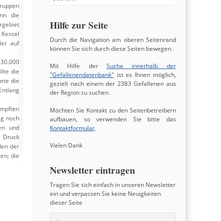
Truppen
nn die
Hilfe zur Seite
gebiet
 Kessel
Durch die Navigation am oberen Seitenrand
ler auf
können Sie sich durch diese Seiten bewegen.
430.000
Mit Hilfe der
Suche innerhalb der
lte die
"Gefallenendatenbank"
ist es Ihnen möglich,
Bei Amazon ansehen
ete die
gezielt nach einem der 2383 Gefallenen aus
Entlang
der Region zu suchen.
Bewertung:
0
/5
(0)
0 /
0
Deine Wertung:
1
★
2
★
3
★
4
★
5
★
mpften
Möchten Sie Kontakt zu den Seitenbetreibern
eg noch
aufbauen, so verwenden Sie bitte das
Empfehlung:
en und
Kontaktformular
.
n Druck
Kategorien:
Fachbuch
Vielen Dank
den der
en; die
Newsletter eintragen
Tragen Sie sich einfach in unseren Newsletter
ein und verpassen Sie keine Neuigkeiten
dieser Seite