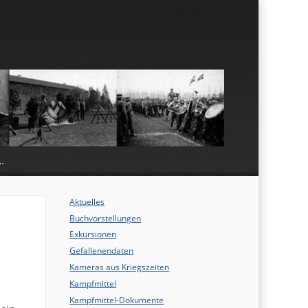
…
Aktuelles
Buchvorstellungen
Exkursionen
Gefallenendaten
Kameras aus Kriegszeiten
Kampfmittel
Kampfmittel-Dokumente