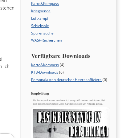
 ein
Karte&Kompass
tstehen
Kriegsende
Luftkampf
Schicksale
Spurensuche
WASt-Recherchen
Verfügbare Downloads
ei
Karte&Kompass
(4)
n ich
KTB-Downloads
(6)
Personalakten deutscher Heeresoffiziere
(0)
Empfehlung
Als Amazon-Partner verdiene ich an qualifizierten Verkäufen. Bei
den gekennzeichneten Links handelt es sich um Affiliate-Links.