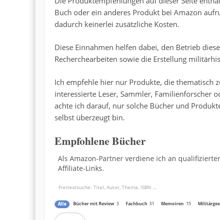
Die Produktempfehlungen auf dieser Seite enthalt
Buch oder ein anderes Produkt bei Amazon aufrufe
dadurch keinerlei zusätzliche Kosten.
Diese Einnahmen helfen dabei, den Betrieb diese
Recherchearbeiten sowie die Erstellung militärhis
Ich empfehle hier nur Produkte, die thematisch zu
interessierte Leser, Sammler, Familienforscher 
achte ich darauf, nur solche Bücher und Produkt
selbst überzeugt bin.
Empfohlene Bücher
Als Amazon-Partner verdiene ich an qualifiziert
Affiliate-Links.
Buchempfehlungen
durchsuchen
Alle
Bücher mit Review
3
Fachbuch
31
Memoiren
15
Militärges