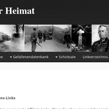
er Heimat
he
Gefallenendatenbank
Schicksale
Linkverzeichnis
te-Links