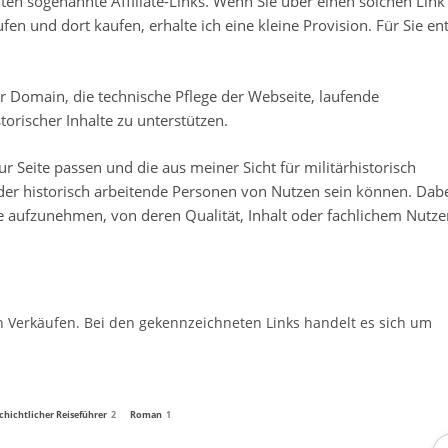
en sogenannte Affiliate-Links. Wenn Sie über einen solchen Link
n und dort kaufen, erhalte ich eine kleine Provision. Für Sie en
r Domain, die technische Pflege der Webseite, laufende
torischer Inhalte zu unterstützen.
r Seite passen und die aus meiner Sicht für militärhistorisch
oder historisch arbeitende Personen von Nutzen sein können. Dab
e aufzunehmen, von deren Qualität, Inhalt oder fachlichem Nutze
en Verkäufen. Bei den gekennzeichneten Links handelt es sich um
chichtlicher Reiseführer
2
Roman
1