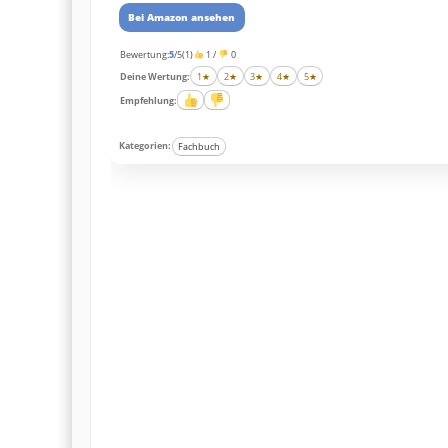
Bei Amazon ansehen
Bewertung:
5
/5
(1)
1 /
0
Deine Wertung:
1
★
2
★
3
★
4
★
5
★
Empfehlung:
Kategorien:
Fachbuch