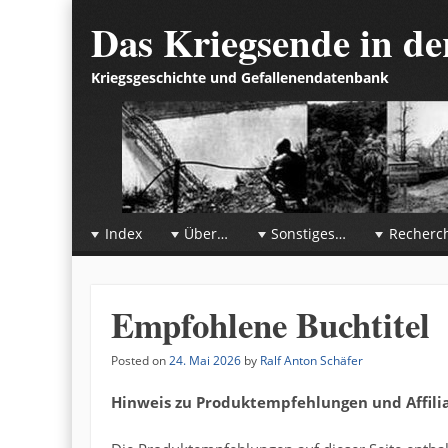
Das Kriegsende in d
Kriegsgeschichte und Gefallenendatenbank
☰
Menu
Index
Über…
Sonstiges…
Recherc
Skip to content
Empfohlene Buchtitel
Posted on
24. Mai 2026
by
Ralf Anton Schäfer
Hinweis zu Produktempfehlungen und Affilia