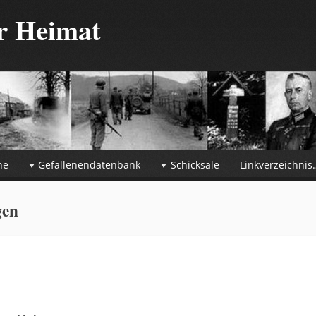
er Heimat
he
Gefallenendatenbank
Schicksale
Linkverzeichnis
gen