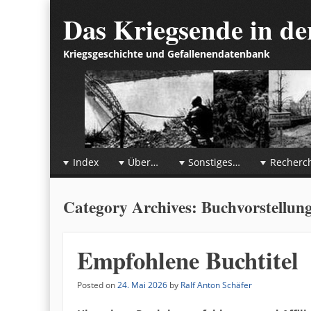
Das Kriegsende in d
Kriegsgeschichte und Gefallenendatenbank
☰
Menu
Index
Über…
Sonstiges…
Recherc
Skip to content
Category Archives:
Buchvorstellun
Empfohlene Buchtitel
Posted on
24. Mai 2026
by
Ralf Anton Schäfer