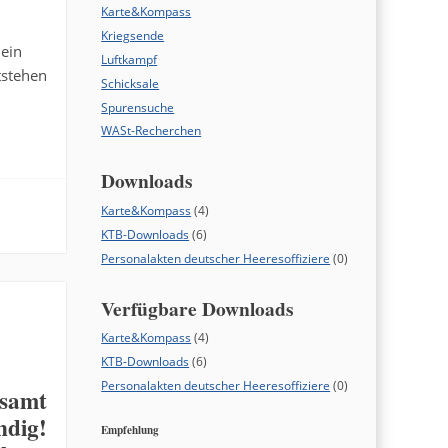
Karte&Kompass
Kriegsende
 ein
Luftkampf
tstehen
Schicksale
Spurensuche
WASt-Recherchen
Downloads
Karte&Kompass
(4)
KTB-Downloads
(6)
Personalakten deutscher Heeresoffiziere
(0)
Verfügbare Downloads
Karte&Kompass
(4)
KTB-Downloads
(6)
Personalakten deutscher Heeresoffiziere
(0)
esamt
dig!
Empfehlung