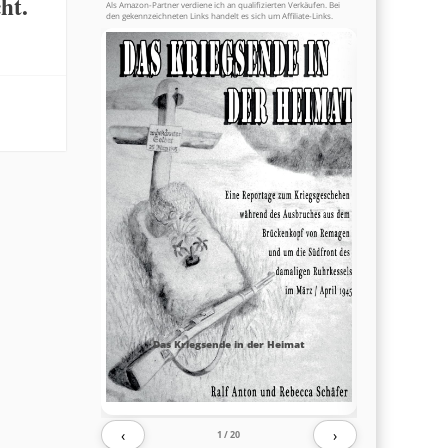
ht.
Als Amazon-Partner verdiene ich an qualifizierten Verkäufen. Bei
den gekennzeichneten Links handelt es sich um Affiliate-Links.
Das Kriegsende in der Heimat
‹
›
1
/ 20