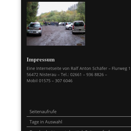
Impressum
Eine Internetseite von Ralf Anton Schäfer – Flurweg 1
56472 Nisterau – Tel.: 02661 – 936 8826 –
Mobil 01575 – 307 6046
Seitenaufrufe
Tage in Auswahl