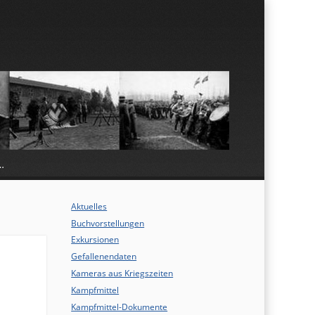
…
Aktuelles
Buchvorstellungen
Exkursionen
Gefallenendaten
Kameras aus Kriegszeiten
Kampfmittel
Kampfmittel-Dokumente