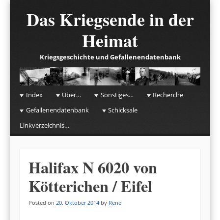
Das Kriegsende in der
Heimat
Kriegsgeschichte und Gefallenendatenbank
☰
Menu
Index
Über…
Sonstiges…
Recherche
Skip to content
Gefallenendatenbank
Schicksale
Linkverzeichnis…
Halifax N 6020 von
Kötterichen / Eifel
Posted on
20. Oktober 2014
by
Rene