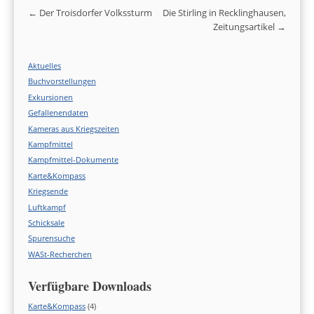
Post navigation
←
Der Troisdorfer Volkssturm
Die Stirling in Recklinghausen,
Zeitungsartikel
→
Aktuelles
Buchvorstellungen
Exkursionen
Gefallenendaten
Kameras aus Kriegszeiten
Kampfmittel
Kampfmittel-Dokumente
Karte&Kompass
Kriegsende
Luftkampf
Schicksale
Spurensuche
WASt-Recherchen
Verfügbare Downloads
Karte&Kompass
(4)