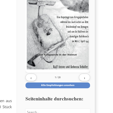
Das Kriegsende in der Heimat
‹
›
1
/ 20
Alle Empfehlungen ansehen
Seiteninhalte durchsuchen:
hen aus
0 Stück
Search