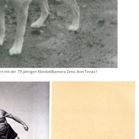
rt mit der 79 jährigen Kleinbildkamera Zeiss Ikon Tenax I