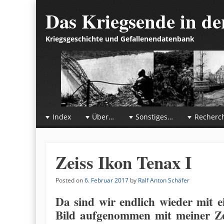
Das Kriegsende in d
Kriegsgeschichte und Gefallenendatenbank
☰
Menu
Index
Über…
Sonstiges…
Recherc
Skip to content
Zeiss Ikon Tenax I
Posted on
6. Februar 2017
by
Ralf Anton Schäfer
Da sind wir endlich wieder mit e
Bild aufgenommen mit meiner Zei