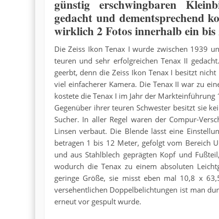
günstig erschwingbaren Kleinb
gedacht und dementsprechend kon
wirklich 2 Fotos innerhalb ein b
Die Zeiss Ikon Tenax I wurde zwischen 1939 und 
teuren und sehr erfolgreichen Tenax II gedacht
geerbt, denn die Zeiss Ikon Tenax I besitzt nich
viel einfacherer Kamera. Die Tenax II war zu e
kostete die Tenax I im Jahr der Markteinführung
Gegenüber ihrer teuren Schwester besitzt sie ke
Sucher. In aller Regel waren der Compur-Vers
Linsen verbaut. Die Blende lässt eine Einstell
betragen 1 bis 12 Meter, gefolgt vom Bereich 
und aus Stahlblech geprägten Kopf und Fußtei
wodurch die Tenax zu einem absoluten Leicht
geringe Größe, sie misst eben mal 10,8 x 63
versehentlichen Doppelbelichtungen ist man durc
erneut vor gespult wurde.