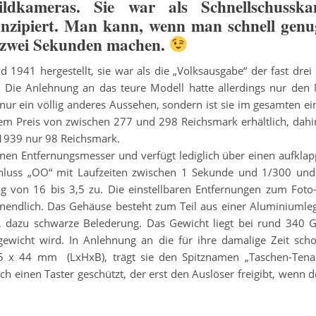
ildkameras. Sie war als Schnellschussk
zipiert. Man kann, wenn man schnell genug
is zwei Sekunden machen.
1941 hergestellt, sie war als die „Volksausgabe“ der fast drei
.
Die Anlehnung an das teure Modell hatte allerdings nur de
t nur ein völlig anderes Aussehen, sondern ist sie im gesamten ei
inem Preis von zwischen 277 und 298 Reichsmark erhältlich, dah
 1939 nur 98 Reichsmark.
inen Entfernungsmesser und verfügt lediglich über einen aufkla
chluss „OO“ mit Laufzeiten zwischen 1 Sekunde und 1/300 un
ung von 16 bis 3,5 zu. Die einstellbaren Entfernungen zum Foto
Unendlich. Das Gehäuse besteht zum Teil aus einer Aluminiumle
l, dazu schwarze Belederung. Das Gewicht liegt bei rund 340
gewicht wird.
In Anlehnung an die für ihre damalige Zeit sch
,5 x 44 mm (LxHxB), trägt sie den Spitznamen „
Taschen-Tena
h einen Taster geschützt, der erst den Auslöser freigibt, wenn d