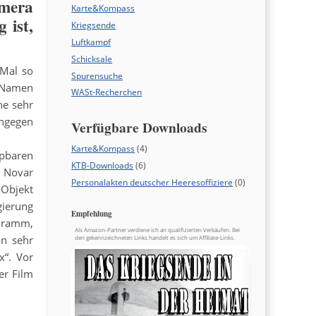
amera
Karte&Kompass
 ist,
Kriegsende
Luftkampf
Schicksale
 Mal so
Spurensuche
n Namen
WASt-Recherchen
ne sehr
ingegen
Verfügbare Downloads
Karte&Kompass
(4)
ppbaren
KTB-Downloads
(6)
d Novar
Personalakten deutscher Heeresoffiziere
(0)
-Objekt
gierung
Empfehlung
 Gramm,
Als Amazon-Partner verdiene ich an qualifizierten Verkäufen. Bei
on sehr
den gekennzeichneten Links handelt es sich um Affiliate-Links.
x“.
Vor
er Film