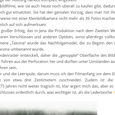
dfilme, wie sie auch heute noch überall zu kaufen gibt, dadurc
 gut einsetzten. Sie hat den genialen Vorzug, dass man mit ihr
weise mit einer Kleinbildkamera nicht mehr als 36 Fotos mache
slich auf sich aufmerksam.
 großer Erfolg, das in Jena die Produktion nach dem Zweiten We
eren Verschlüssen und anderen Optiken, sonst allerdings vol
ienene „Taxona“ wurde das Nachfolgemodel, die zu Beginn de
 Taxona umbenannt wurde.
denraster entwickelt, daher die „genoppte“ Oberfläche des Bild
führen aus der Perforation her und dürften unter Umständen au
hren sein.
er und die Leerspule, darum muss ich den Filmanfang vor dem E
 von etwa drei Zentimetern zuschneiden. Zudem ist die 
5 Jahren nicht weiter tragisch ist, klar ärgert mich das, aber es 
chlusses ordentlich durch, was wichtiger ist, als die Ledertasche.