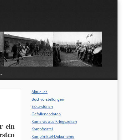
…
Aktuelles
Buchvorstellungen
Exkursionen
Gefallenendaten
Kameras aus Kriegszeiten
r ein
Kampfmittel
rsten
Kampfmittel-Dokumente