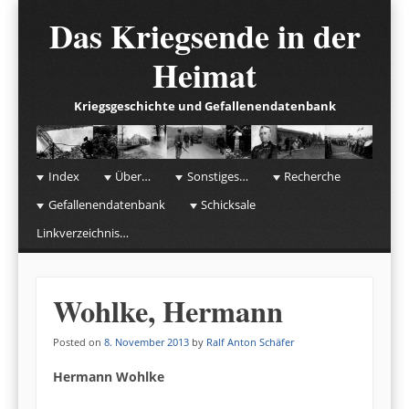
Das Kriegsende in der
Heimat
Kriegsgeschichte und Gefallenendatenbank
☰
Menu
Index
Über…
Sonstiges…
Recherche
Skip to content
Gefallenendatenbank
Schicksale
Linkverzeichnis…
Wohlke, Hermann
Posted on
8. November 2013
by
Ralf Anton Schäfer
Hermann Wohlke