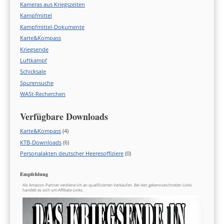
Kameras aus Kriegszeiten
Kampfmittel
Kampfmittel-Dokumente
Karte&Kompass
Kriegsende
Luftkampf
Schicksale
Spurensuche
WASt-Recherchen
Verfügbare Downloads
Karte&Kompass
(4)
KTB-Downloads
(6)
Personalakten deutscher Heeresoffiziere
(0)
Empfehlung
Als Amazon-Partner verdiene ich an qualifizierten Verkäufen. Bei den gekennzeichneten Links
handelt es sich um Affiliate-Links.