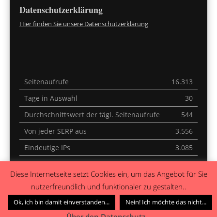
Datenschutzerklärung
Hier finden Sie unsere Datenschutzerklärung
Seitenaufrufe
16.313
Tage in Auswahl
30
Durchschnittswert der tägl. Seitenaufrufe
544
Von jeder SERP aus
3.556
Eindeutige IPs
3.085
Letzte 30 Minuten
51
Diese Internetseite setzt Cookies ein, um das Angebot für Sie
Heute
0
nutzerfreundlich und funktionaler zu gestalten..
Gestern
0
Ok, ich bin damit einverstanden...
Nein! Ich möchte das nicht...
Über den Datenschutz...