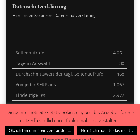
Datenschutzerklärung
Hier finden Sie unsere Datenschutzerklärung
Seitenaufrufe
14.051
Tage in Auswahl
30
Durchschnittswert der tägl. Seitenaufrufe
468
Von jeder SERP aus
1.067
Eindeutige IPs
2.977
Letzte 30 Minuten
7
Diese Internetseite setzt Cookies ein, um das Angebot für Sie
Heute
0
nutzerfreundlich und funktionaler zu gestalten..
Gestern
0
Ok, ich bin damit einverstanden...
Nein! Ich möchte das nicht...
Über den Datenschutz...