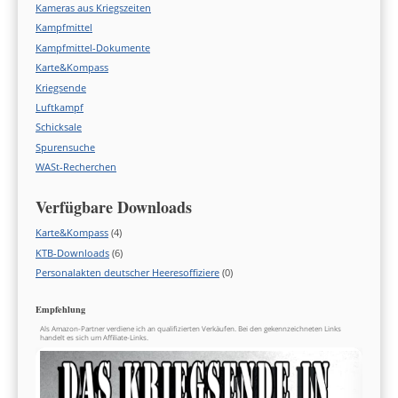
Kameras aus Kriegszeiten
Kampfmittel
Kampfmittel-Dokumente
Karte&Kompass
Kriegsende
Luftkampf
Schicksale
Spurensuche
WASt-Recherchen
Verfügbare Downloads
Karte&Kompass
(4)
KTB-Downloads
(6)
Personalakten deutscher Heeresoffiziere
(0)
Empfehlung
Als Amazon-Partner verdiene ich an qualifizierten Verkäufen. Bei den gekennzeichneten Links
handelt es sich um Affiliate-Links.