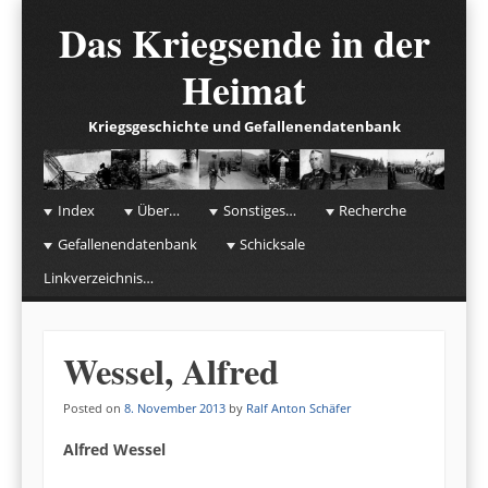
Das Kriegsende in der
Heimat
Kriegsgeschichte und Gefallenendatenbank
☰
Menu
Index
Über…
Sonstiges…
Recherche
Skip to content
Gefallenendatenbank
Schicksale
Linkverzeichnis…
Wessel, Alfred
Posted on
8. November 2013
by
Ralf Anton Schäfer
Alfred Wessel