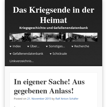
Das Kriegsende in der
Heimat
Kriegsgeschichte und Gefallenendatenbank
☰
Menu
Index
Über…
Sonstiges…
Recherche
Skip to content
Gefallenendatenbank
Schicksale
Linkverzeichnis…
In eigener Sache! Aus
gegebenen Anlass!
Posted on
21. November 2015
by
Ralf Anton Schäfer