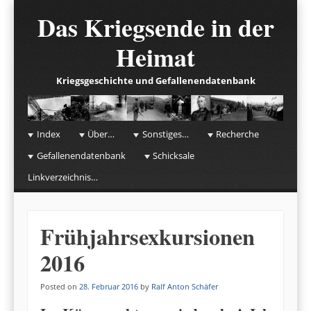
Das Kriegsende in der
Heimat
Kriegsgeschichte und Gefallenendatenbank
☰
Menu
Index
Über…
Sonstiges…
Recherche
Skip to content
Gefallenendatenbank
Schicksale
Linkverzeichnis…
Frühjahrsexkursionen
2016
Posted on
28. Februar 2016
by
Ralf Anton Schäfer