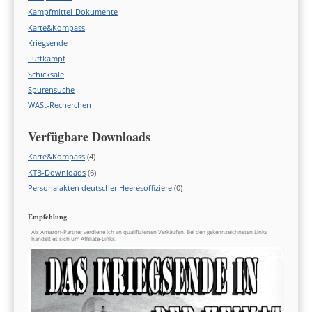
Kampfmittel-Dokumente
Karte&Kompass
Kriegsende
Luftkampf
Schicksale
Spurensuche
WASt-Recherchen
Verfügbare Downloads
Karte&Kompass
(4)
KTB-Downloads
(6)
Personalakten deutscher Heeresoffiziere
(0)
Empfehlung
Als Amazon-Partner verdiene ich an qualifizierten Verkäufen. Bei den gekennzeichneten Links
handelt es sich um Affiliate-Links.