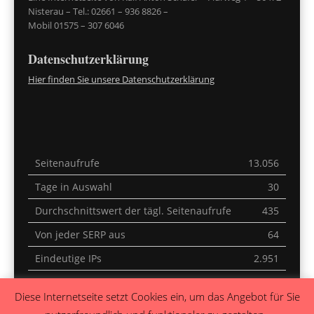
Nisterau – Tel.: 02661 – 936 8826 –
Mobil 01575 – 307 6046
Datenschutzerklärung
Hier finden Sie unsere Datenschutzerklärung
Seitenaufrufe
13.056
Tage in Auswahl
30
Durchschnittswert der tägl. Seitenaufrufe
435
Von jeder SERP aus
64
Eindeutige IPs
2.951
Letzte 30 Minuten
4
Diese Internetseite setzt Cookies ein, um das Angebot für Sie
Heute
0