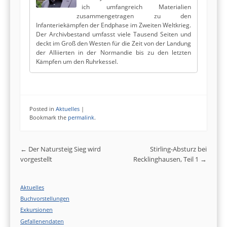
ich umfangreich Materialien
zusammengetragen zu den
Infanteriekämpfen der Endphase im Zweiten Weltkrieg.
Der Archivbestand umfasst viele Tausend Seiten und
deckt im Groß den Westen für die Zeit von der Landung
der Alliierten in der Normandie bis zu den letzten
Kämpfen um den Ruhrkessel.
Posted in
Aktuelles
|
Bookmark the
permalink
.
Post navigation
←
Der Natursteig Sieg wird
Stirling-Absturz bei
vorgestellt
Recklinghausen, Teil 1
→
Aktuelles
Buchvorstellungen
Exkursionen
Gefallenendaten