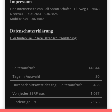
Impressum
Eine Internetseite von Ralf Anton Schäfer – Flurweg 1 – 56472
Nisterau – Tel.: 02661 – 936 8826 –
Mobil 01575 – 307 6046
Datenschutzerklärung
Hier finden Sie unsere Datenschutzerklärung
Seitenaufrufe
14.044
Tage in Auswahl
30
Durchschnittswert der tägl. Seitenaufrufe
468
Von jeder SERP aus
1.067
Eindeutige IPs
2.976
Letzte 30 Minuten
4