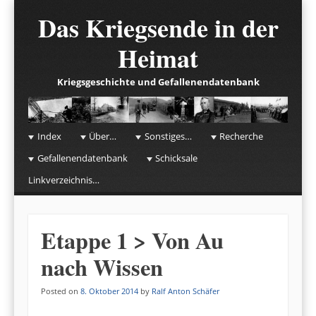
Das Kriegsende in der
Heimat
Kriegsgeschichte und Gefallenendatenbank
☰
Menu
Index
Über…
Sonstiges…
Recherche
Skip to content
Gefallenendatenbank
Schicksale
Linkverzeichnis…
Etappe 1 > Von Au
nach Wissen
Posted on
8. Oktober 2014
by
Ralf Anton Schäfer