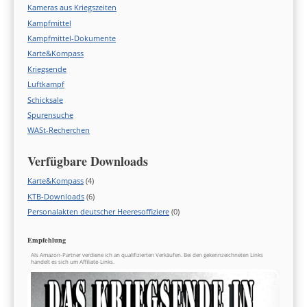
Kameras aus Kriegszeiten
Kampfmittel
Kampfmittel-Dokumente
Karte&Kompass
Kriegsende
Luftkampf
Schicksale
Spurensuche
WASt-Recherchen
Verfügbare Downloads
Karte&Kompass
(4)
KTB-Downloads
(6)
Personalakten deutscher Heeresoffiziere
(0)
Empfehlung
Als Amazon-Partner verdiene ich an qualifizierten Verkäufen. Bei den gekennzeichneten Links
handelt es sich um Affiliate-Links.