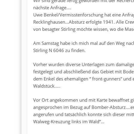
Wir sind gerade fertig geworden mit der Recherc
nächste Anfrage….
Uwe Benkel/Vermisstenforschung hat eine Anfrage
Recklinghausen…Absturz erfolgte 1941. Alle Cr
von besagter Stirling möchte wissen, wo die Mas
Am Samstag habe ich mich mal auf den Weg nach
Stirling N 6046 zu finden.
Vorher wurden diverse Unterlagen zum damaligen 
festgelegt und abschließend das Gebiet mit Bode
dem Enkel des ehemaligen “ front-gunners“ und e
Waldstück…..
Vor Ort angekommen und mit Karte bewaffnet gi
angesprochen im Bezug auf Bomber-Absturz….er 
angerufen und tatsächlich konnte sich dieser mit
Walweg-Kreuzung links im Wald“…