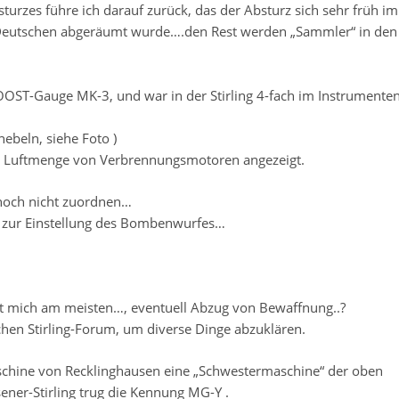
urzes führe ich darauf zurück, das der Absturz sich sehr früh im
n Deutschen abgeräumt wurde….den Rest werden „Sammler“ in den
 BOOST-Gauge MK-3, und war in der Stirling 4-fach im Instrumenten
ebeln, siehe Foto )
 / Luftmenge von Verbrennungsmotoren angezeigt.
 noch nicht zuordnen…
 zur Einstellung des Bombenwurfes…
ert mich am meisten…, eventuell Abzug von Bewaffnung..?
chen Stirling-Forum, um diverse Dinge abzuklären.
Maschine von Recklinghausen eine „Schwestermaschine“ der oben
ener-Stirling trug die Kennung MG-Y .