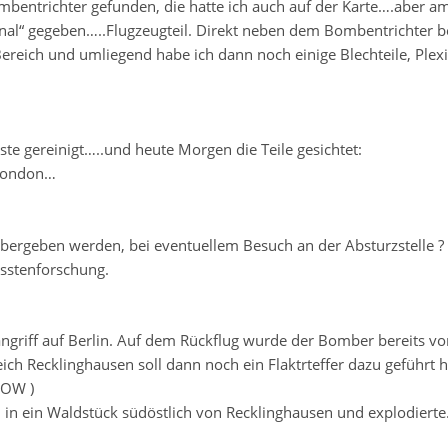
bentrichter gefunden, die hatte ich auch auf der Karte….aber a
ignal“ gegeben…..Flugzeugteil. Direkt neben dem Bombentrichter b
ereich und umliegend habe ich dann noch einige Blechteile, Plexi
te gereinigt…..und heute Morgen die Teile gesichtet:
 London…
l übergeben werden, bei eventuellem Besuch an der Absturzstelle ?
sstenforschung.
ngriff auf Berlin. Auf dem Rückflug wurde der Bomber bereits vo
ich Recklinghausen soll dann noch ein Flaktrteffer dazu geführt 
POW )
 in ein Waldstück südöstlich von Recklinghausen und explodierte