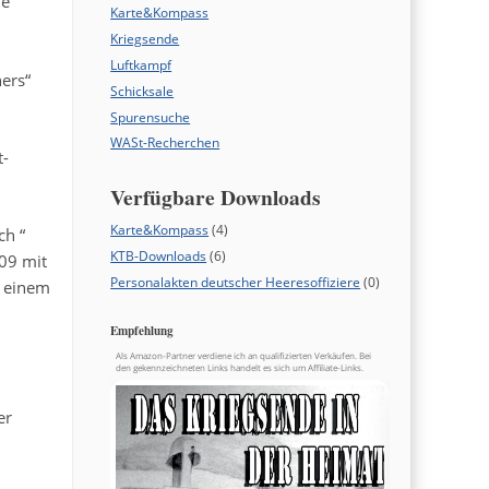
ie
Karte&Kompass
Kriegsende
Luftkampf
ers“
Schicksale
Spurensuche
WASt-Recherchen
t-
Verfügbare Downloads
Karte&Kompass
(4)
ch “
KTB-Downloads
(6)
009 mit
Personalakten deutscher Heeresoffiziere
(0)
n einem
Empfehlung
Als Amazon-Partner verdiene ich an qualifizierten Verkäufen. Bei
den gekennzeichneten Links handelt es sich um Affiliate-Links.
er