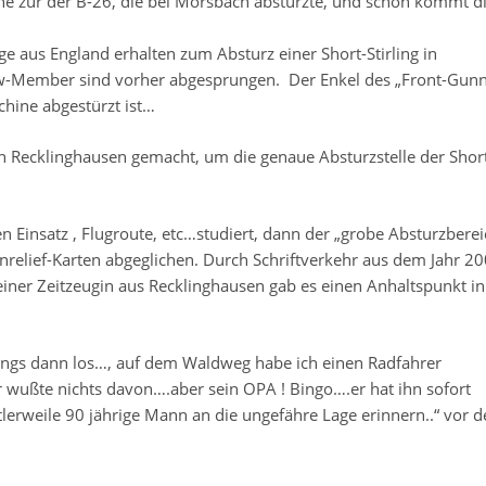
he zur der B-26, die bei Morsbach abstürzte, und schon kommt d
 aus England erhalten zum Absturz einer Short-Stirling in
ew-Member sind vorher abgesprungen. Der Enkel des „Front-Gunn
chine abgestürzt ist…
 Recklinghausen gemacht, um die genaue Absturzstelle der Shor
Einsatz , Flugroute, etc…studiert, dann der „grobe Absturzberei
nrelief-Karten abgeglichen. Durch Schriftverkehr aus dem Jahr 2
iner Zeitzeugin aus Recklinghausen gab es einen Anhaltspunkt i
ngs dann los…, auf dem Waldweg habe ich einen Radfahrer
wußte nichts davon….aber sein OPA ! Bingo….er hat ihn sofort
tlerweile 90 jährige Mann an die ungefähre Lage erinnern..“ vor d