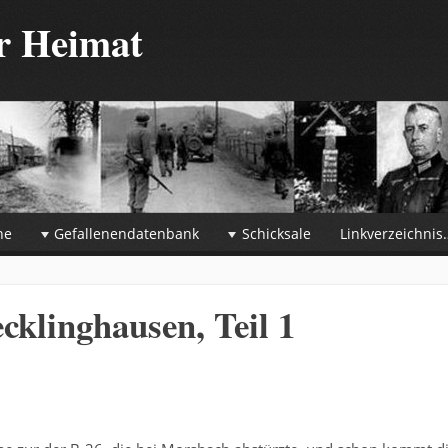
er Heimat
he
Gefallenendatenbank
Schicksale
Linkverzeichnis
ecklinghausen, Teil 1