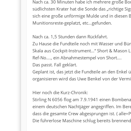
Nach ca. 30 Minuten habe ich mehrere große Bom
südlichsten Krater hat die Sonde das „richtige S
sich eine große unförmige Mulde und in diesen B
Munitionsreste-geplatzt, etc…gefunden.
Nach ca. 1,5 Stunden dann Rückfahrt.
Zu Hause die Fundteile noch mit Wasser und Bürs
Skala aus Cockpit-Instrument…“ Short & Mason
Ref-No…., ein Abnahmestempel von Short….
Das passt. Fall geklärt.
Geplant ist, das jetzt die Fundteile an den Enke
organisieren wird das Uwe Benkel von der Vermi
Hier noch die Kurz-Chronik:
Stirling N 6056 flog am 7.9.1941 einen Bombena
einem deutschen Nachtjäger angegriffen. Im Bere
dass die gesamte Crew abgesprungen ist. ( alle=
Die führerlose Maschine schlug bereits brennend