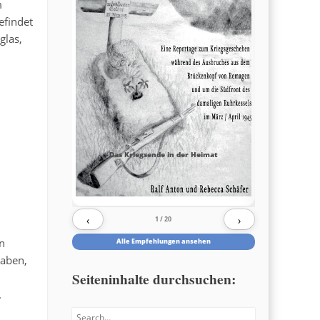
m
efindet
glas,
Das Kriegsende in der Heimat
‹
›
1
/ 20
n
Alle Empfehlungen ansehen
haben,
Seiteninhalte durchsuchen:
.
Search