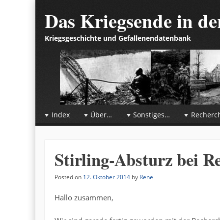
Das Kriegsende in d
Kriegsgeschichte und Gefallenendatenbank
☰
Menu
Index
Über…
Sonstiges…
Recherc
Skip to content
Stirling-Absturz bei R
Posted on
12. Oktober 2014
by
Rene
Hallo zusammen,