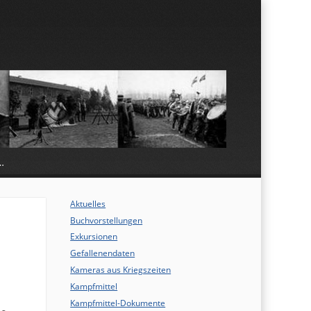
…
Aktuelles
Buchvorstellungen
Exkursionen
Gefallenendaten
Kameras aus Kriegszeiten
Kampfmittel
Kampfmittel-Dokumente