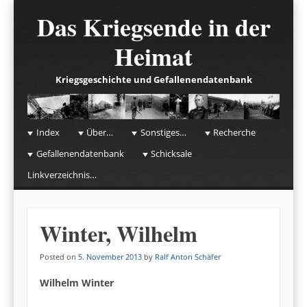
Das Kriegsende in der
Heimat
Kriegsgeschichte und Gefallenendatenbank
☰
Menu
Index
Über…
Sonstiges…
Recherche
Skip to content
Gefallenendatenbank
Schicksale
Linkverzeichnis…
Winter, Wilhelm
Posted on
5. November 2013
by
Ralf Anton Schäfer
Wilhelm Winter