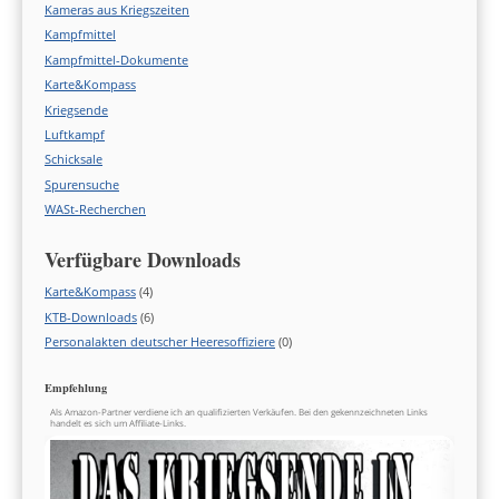
Kameras aus Kriegszeiten
Kampfmittel
Kampfmittel-Dokumente
Karte&Kompass
Kriegsende
Luftkampf
Schicksale
Spurensuche
WASt-Recherchen
Verfügbare Downloads
Karte&Kompass
(4)
KTB-Downloads
(6)
Personalakten deutscher Heeresoffiziere
(0)
Empfehlung
Als Amazon-Partner verdiene ich an qualifizierten Verkäufen. Bei den gekennzeichneten Links
handelt es sich um Affiliate-Links.