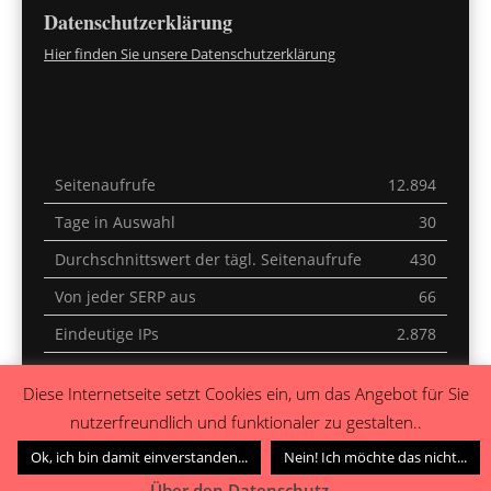
Datenschutzerklärung
Hier finden Sie unsere Datenschutzerklärung
Seitenaufrufe
12.894
Tage in Auswahl
30
Durchschnittswert der tägl. Seitenaufrufe
430
Von jeder SERP aus
66
Eindeutige IPs
2.878
Letzte 30 Minuten
1
Diese Internetseite setzt Cookies ein, um das Angebot für Sie
Heute
0
nutzerfreundlich und funktionaler zu gestalten..
Gestern
0
Ok, ich bin damit einverstanden...
Nein! Ich möchte das nicht...
Über den Datenschutz...