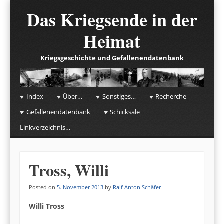
Das Kriegsende in der
Heimat
Kriegsgeschichte und Gefallenendatenbank
☰
Menu
Index
Über…
Sonstiges…
Recherche
Skip to content
Gefallenendatenbank
Schicksale
Linkverzeichnis…
Tross, Willi
Posted on
5. November 2013
by
Ralf Anton Schäfer
Willi Tross