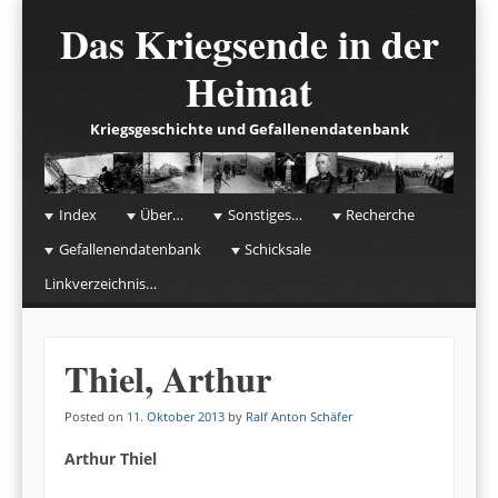
Das Kriegsende in der
Heimat
Kriegsgeschichte und Gefallenendatenbank
☰
Menu
Index
Über…
Sonstiges…
Recherche
Skip to content
Gefallenendatenbank
Schicksale
Linkverzeichnis…
Thiel, Arthur
Posted on
11. Oktober 2013
by
Ralf Anton Schäfer
Arthur Thiel