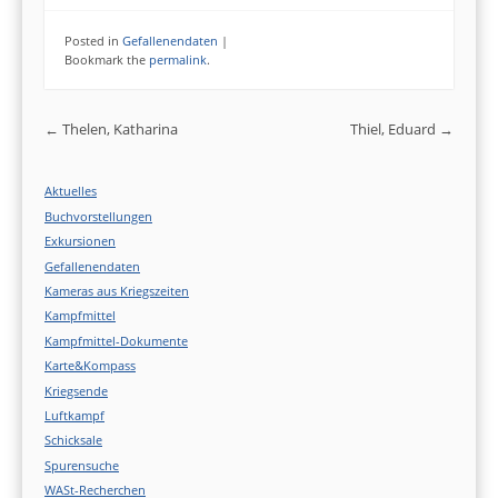
Posted in
Gefallenendaten
|
Bookmark the
permalink
.
Post navigation
←
Thelen, Katharina
Thiel, Eduard
→
Aktuelles
Buchvorstellungen
Exkursionen
Gefallenendaten
Kameras aus Kriegszeiten
Kampfmittel
Kampfmittel-Dokumente
Karte&Kompass
Kriegsende
Luftkampf
Schicksale
Spurensuche
WASt-Recherchen