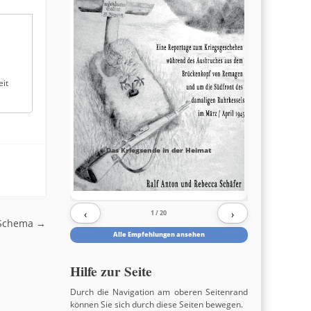
eit
Das Kriegsende in der Heimat
‹
›
1
/ 20
, Schema
→
Alle Empfehlungen ansehen
Hilfe zur Seite
Durch die Navigation am oberen Seitenrand
können Sie sich durch diese Seiten bewegen.