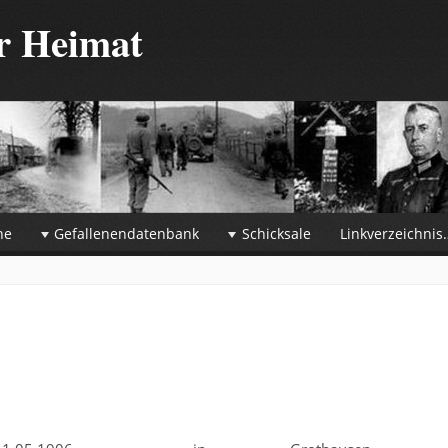
er Heimat
he
Gefallenendatenbank
Schicksale
Linkverzeichnis