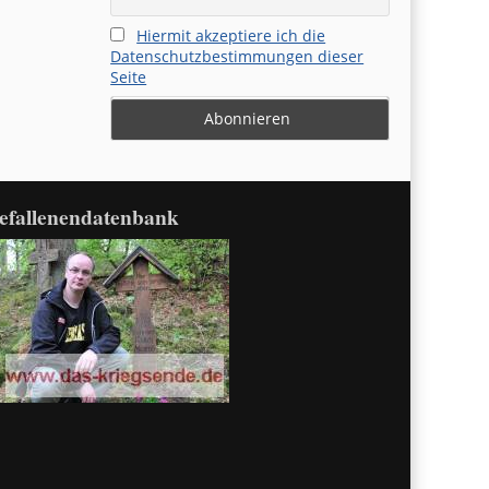
Hiermit akzeptiere ich die
Datenschutzbestimmungen dieser
Seite
efallenendatenbank