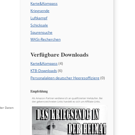
Karte&Kompass
Kriegsende
Luftkampf
Schicksale
Spurensuche
WASt-Recherchen
Verfügbare Downloads
Karte&Kompass
(4)
KTB-Downloads
(6)
Personalakten deutscher Heeresoffiziere
(0)
Empfehlung
Als Amazon-Partner verdiene ich an qualifizierten Verkäufen. Bei
den gekennzeichneten Links handelt es sich um Affiliate-Links.
der Daten