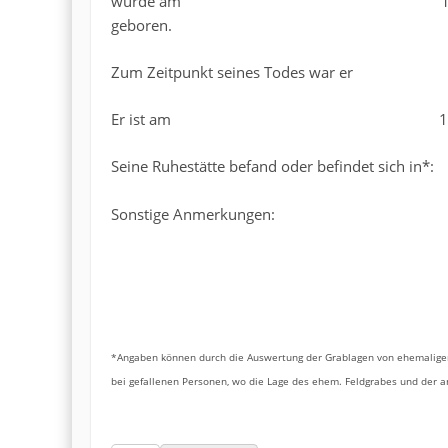
wurde am 11.05
geboren.
Zum Zeitpunkt seines Todes war er Ob
Er ist am 10.04.1945 
Seine Ruhestätte befand oder befindet sich in*:
Sonstige Anmerkungen:
*Angaben können durch die Auswertung der Grablagen von ehemaligen
bei gefallenen Personen, wo die Lage des ehem. Feldgrabes und der 