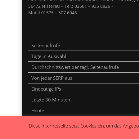
56472 Nisterau – Tel.: 02661 – 936 8826 –
Mobil 01575 – 307 6046
Seitenaufrufe
Tage in Auswahl
Durchschnittswert der tägl. Seitenaufrufe
Von jeder SERP aus
Eindeutige IPs
Letzte 30 Minuten
Heute
Gestern
Diese Internetseite setzt Cookies ein, um das Angebot