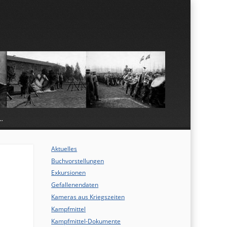
…
Aktuelles
Buchvorstellungen
Exkursionen
Gefallenendaten
Kameras aus Kriegszeiten
Kampfmittel
Kampfmittel-Dokumente