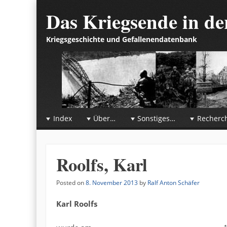
Das Kriegsende in d
Kriegsgeschichte und Gefallenendatenbank
☰
Menu
Index
Über…
Sonstiges…
Recherc
Skip to content
Roolfs, Karl
Posted on
8. November 2013
by
Ralf Anton Schäfer
Karl Roolfs