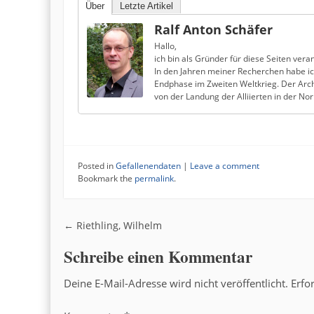
Über
Letzte Artikel
Ralf Anton Schäfer
Hallo,
ich bin als Gründer für diese Seiten veran
In den Jahren meiner Recherchen habe i
Endphase im Zweiten Weltkrieg. Der Arch
von der Landung der Alliierten in der N
Posted in
Gefallenendaten
|
Leave a comment
Bookmark the
permalink
.
Post navigation
←
Riethling, Wilhelm
Schreibe einen Kommentar
Deine E-Mail-Adresse wird nicht veröffentlicht.
Erfo