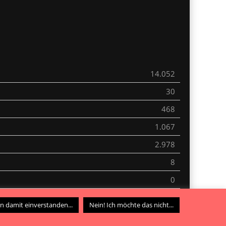
14.052
30
468
1.067
2.978
8
0
0
in damit einverstanden...
Nein! Ich möchte das nicht...