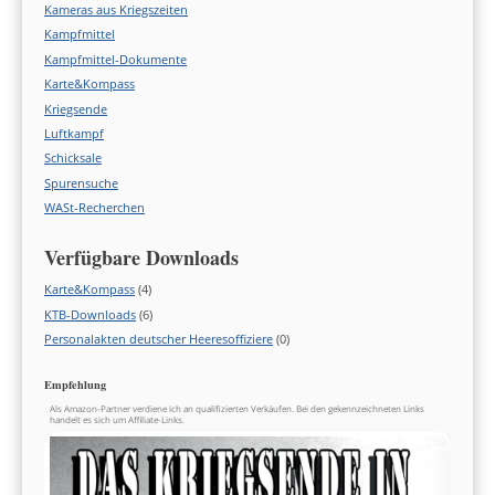
Kameras aus Kriegszeiten
Kampfmittel
Kampfmittel-Dokumente
Karte&Kompass
Kriegsende
Luftkampf
Schicksale
Spurensuche
WASt-Recherchen
Verfügbare Downloads
Karte&Kompass
(4)
KTB-Downloads
(6)
Personalakten deutscher Heeresoffiziere
(0)
Empfehlung
Als Amazon-Partner verdiene ich an qualifizierten Verkäufen. Bei den gekennzeichneten Links
handelt es sich um Affiliate-Links.