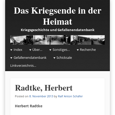
Das Kriegsende in der
Heimat
Kriegsgeschichte und Gefallenendatenbank
☰
Menu
Index
Über…
Sonstiges…
Recherche
Skip to content
Gefallenendatenbank
Schicksale
Linkverzeichnis…
Radtke, Herbert
Posted on
8. November 2013
by
Ralf Anton Schäfer
Herbert Radtke