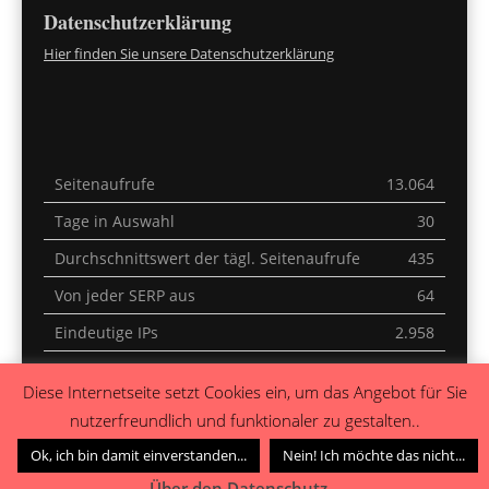
Datenschutzerklärung
Hier finden Sie unsere Datenschutzerklärung
Seitenaufrufe
13.064
Tage in Auswahl
30
Durchschnittswert der tägl. Seitenaufrufe
435
Von jeder SERP aus
64
Eindeutige IPs
2.958
Letzte 30 Minuten
1
Diese Internetseite setzt Cookies ein, um das Angebot für Sie
Heute
0
nutzerfreundlich und funktionaler zu gestalten..
Gestern
0
Ok, ich bin damit einverstanden...
Nein! Ich möchte das nicht...
Über den Datenschutz...