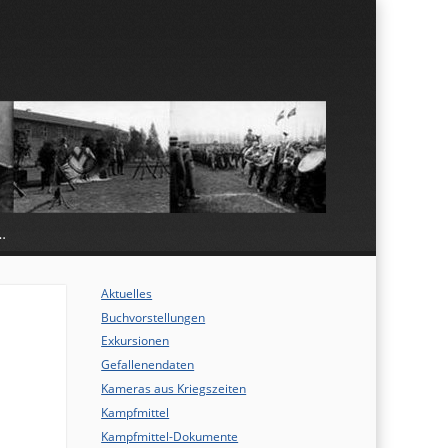
…
Aktuelles
Buchvorstellungen
Exkursionen
Gefallenendaten
Kameras aus Kriegszeiten
Kampfmittel
Kampfmittel-Dokumente