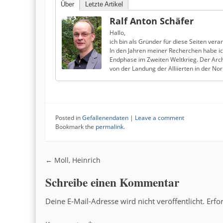
Über
Letzte Artikel
Ralf Anton Schäfer
Hallo,
ich bin als Gründer für diese Seiten veran
In den Jahren meiner Recherchen habe i
Endphase im Zweiten Weltkrieg. Der Arch
von der Landung der Alliierten in der N
Posted in
Gefallenendaten
|
Leave a comment
Bookmark the
permalink
.
Post navigation
←
Moll, Heinrich
Schreibe einen Kommentar
Deine E-Mail-Adresse wird nicht veröffentlicht.
Erfo