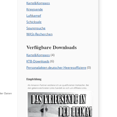
d
Karte&Kompass
Kriegsende
Luftkampf
Schicksale
Spurensuche
WASt-Recherchen
Verfügbare Downloads
Karte&Kompass
(4)
KTB-Downloads
(6)
Personalakten deutscher Heeresoffiziere
(0)
Empfehlung
Als Amazon-Partner verdiene ich an qualifizierten Verkäufen. Bei
den gekennzeichneten Links handelt es sich um Affiliate-Links.
der Daten