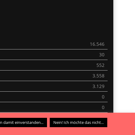
16.546
30
552
3.558
3.129
0
0
0
in damit einverstanden...
Nein! Ich möchte das nicht...