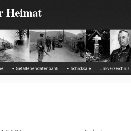
er Heimat
he
Gefallenendatenbank
Schicksale
Linkverzeichnis