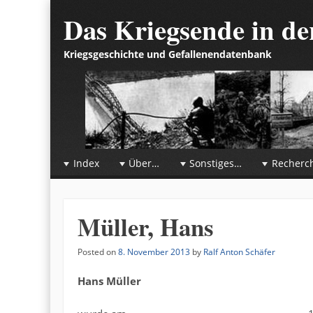
Das Kriegsende in d
Kriegsgeschichte und Gefallenendatenbank
☰
Menu
Index
Über…
Sonstiges…
Recherc
Skip to content
Müller, Hans
Posted on
8. November 2013
by
Ralf Anton Schäfer
Hans Müller