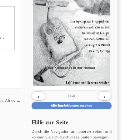
eit
Das Kriegsende in der Heimat
‹
›
1
/ 20
a, Alois
→
Alle Empfehlungen ansehen
Hilfe zur Seite
Durch die Navigation am oberen Seitenrand
können Sie sich durch diese Seiten bewegen.