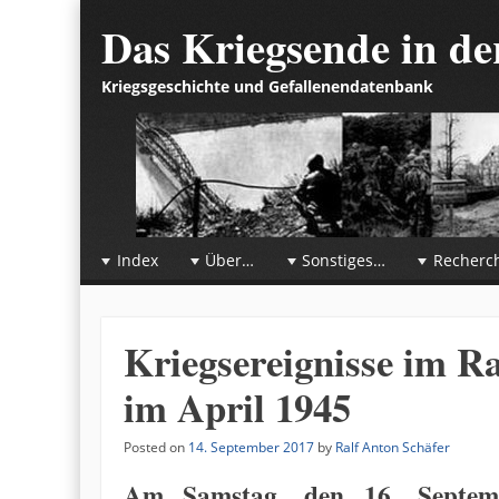
Das Kriegsende in d
Kriegsgeschichte und Gefallenendatenbank
☰
Menu
Index
Über…
Sonstiges…
Recherc
Skip to content
Kriegsereignisse im 
im April 1945
Posted on
14. September 2017
by
Ralf Anton Schäfer
Am Samstag, den 16. Septemb