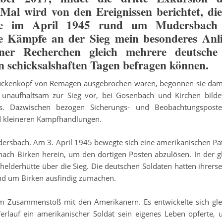
es Mal wird von den
Ereignissen
berichtet,
die
age im April 1945 rund um Mudersbach
ie Kämpfe an der Sieg mein besonderes Anl
ner Recherchen gleich mehrere deutsche
n schicksalshaften Tagen befragen können.
ckenkopf von Remagen ausgebrochen waren, begonnen sie dami
n unaufhaltsam zur Sieg vor, bei Gosenbach und Kirchen bilde
s. Dazwischen bezogen Sicherungs- und Beobachtungsposte
d kleineren Kampfhandlungen.
udersbach. Am 3. April 1945 bewegte sich eine amerikanischen Pat
nach Birken herein, um den dortigen Posten abzulösen. In der
g
chelderhütte über die Sieg. Die deutschen Soldaten hatten ihrerse
und um Birken ausfindig zumachen.
 Zusammenstoß mit den Amerikanern. Es entwickelte sich gle
Verlauf ein amerikanischer Soldat sein eigenes Leben opferte,