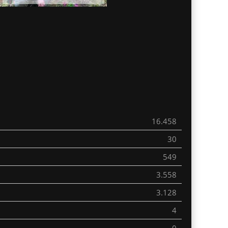
16.458
30
549
3.558
3.128
4
0