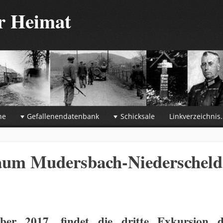
er Heimat
he
Gefallenendatenbank
Schicksale
Linkverzeichnis
Raum Mudersbach-Niederscheld
er 2017, findet die dritte
Exkursion d