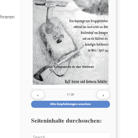
ehreren
Das Kriegsende in der Heimat
‹
›
1
/ 20
Alle Empfehlungen ansehen
Seiteninhalte durchsuchen:
Search