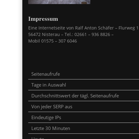
Impressum
Eine Internetseite von Ralf Anton Schäfer – Flurweg 1
56472 Nisterau – Tel.: 02661 – 936 8826 –
Mobil 01575 – 307 6046
Seitenaufrufe
Tage in Auswahl
Durchschnittswert der tägl. Seitenaufrufe
Von jeder SERP aus
Eindeutige IPs
Letzte 30 Minuten
Heute