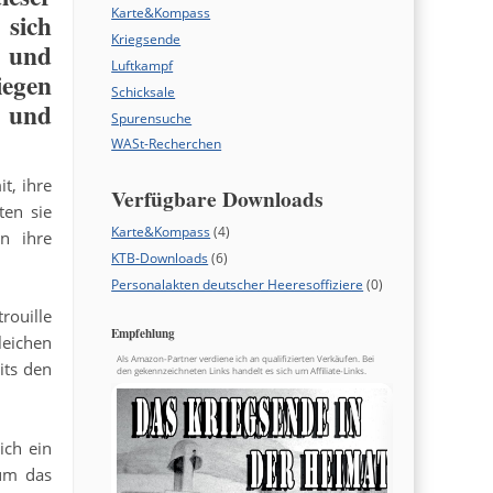
Karte&Kompass
 sich
Kriegsende
 und
Luftkampf
iegen
Schicksale
 und
Spurensuche
WASt-Recherchen
t, ihre
Verfügbare Downloads
ten sie
Karte&Kompass
(4)
n ihre
KTB-Downloads
(6)
Personalakten deutscher Heeresoffiziere
(0)
rouille
Empfehlung
leichen
Als Amazon-Partner verdiene ich an qualifizierten Verkäufen. Bei
its den
den gekennzeichneten Links handelt es sich um Affiliate-Links.
ich ein
 um das