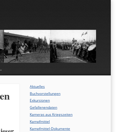
…
Aktuelles
en
Buchvorstellungen
Exkursionen
Gefallenendaten
Kameras aus Kriegszeiten
Kampfmittel
ieser
Kampfmittel-Dokumente