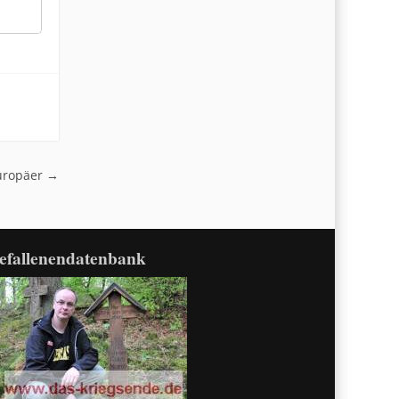
Europäer
→
efallenendatenbank