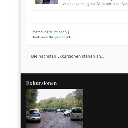
von der Landung der Alliierten in der N
Posted in
Exkursionen
|
Bookmark the
permalink
.
Post navigation
←
Die nächsten Exkursionen stehen an…
Exkursionen