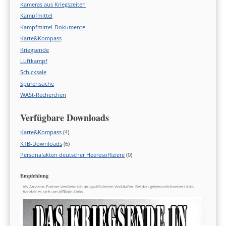
Kameras aus Kriegszeiten
Kampfmittel
Kampfmittel-Dokumente
Karte&Kompass
Kriegsende
Luftkampf
Schicksale
Spurensuche
WASt-Recherchen
Verfügbare Downloads
Karte&Kompass
(4)
KTB-Downloads
(6)
Personalakten deutscher Heeresoffiziere
(0)
Empfehlung
Als Amazon-Partner verdiene ich an qualifizierten Verkäufen. Bei den gekennzeichneten Links
handelt es sich um Affiliate-Links.