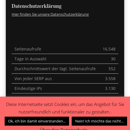
Datenschutzerklärung
Hier finden Sie unsere Datenschutzerklärung
Seitenaufrufe
16.548
Tage in Auswahl
30
Durchschnittswert der tägl. Seitenaufrufe
552
Von jeder SERP aus
3.558
Eindeutige IPs
3.130
Letzte 30 Minuten
2
Diese Internetseite setzt Cookies ein, um das Angebot für Sie
Heute
0
nutzerfreundlich und funktionaler zu gestalten..
Gestern
0
Ok, ich bin damit einverstanden...
Nein! Ich möchte das nicht...
Über den Datenschutz...