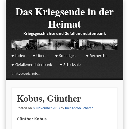
Das Kriegsende in der
Heimat
Kriegsgeschichte und Gefallenendatenbank
☰
Menu
Index
Über…
Sonstiges…
Recherche
Skip to content
Gefallenendatenbank
Schicksale
Linkverzeichnis…
Kobus, Günther
Posted on
8. November 2013
by
Ralf Anton Schäfer
Günther Kobus