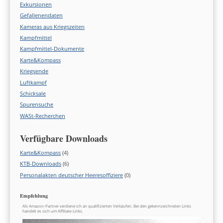
Exkursionen
Gefallenendaten
Kameras aus Kriegszeiten
Kampfmittel
Kampfmittel-Dokumente
Karte&Kompass
Kriegsende
Luftkampf
Schicksale
Spurensuche
WASt-Recherchen
Verfügbare Downloads
Karte&Kompass
(4)
KTB-Downloads
(6)
Personalakten deutscher Heeresoffiziere
(0)
Empfehlung
Als Amazon-Partner verdiene ich an qualifizierten Verkäufen. Bei den gekennzeichneten Links
handelt es sich um Affiliate-Links.