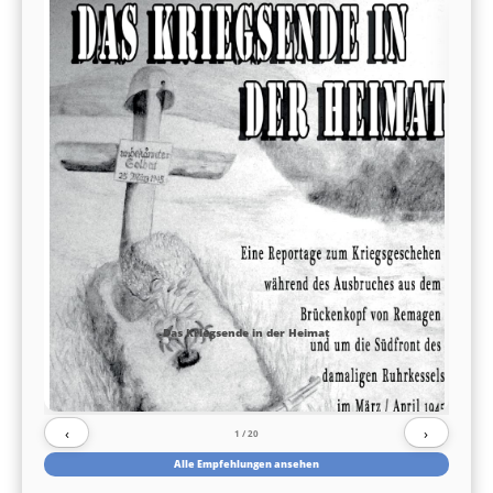
Das Kriegsende in der Heimat
‹
›
1
/ 20
Alle Empfehlungen ansehen