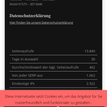
Mobil 01575 – 307 6046
Datenschutzerklärung
Hier finden Sie unsere Datenschutzerklärung
Seitenaufrufe
13.849
Tage in Auswahl
30
Durchschnittswert der tägl. Seitenaufrufe
462
Von jeder SERP aus
1.062
Eindeutige IPs
2.922
Letzte 30 Minuten
3
Diese Internetseite setzt Cookies ein, um das Angebot für Sie
Heute
0
nutzerfreundlich und funktionaler zu gestalten..