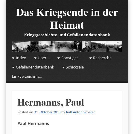
Das Kriegsende in der
Heimat
Kriegsgeschichte und Gefallenendatenbank
☰
Menu
Index
Über…
Sonstiges…
Recherche
Skip to content
Gefallenendatenbank
Schicksale
Linkverzeichnis…
Hermanns, Paul
Posted on
31. Oktober 2013
by
Ralf Anton Schäfer
Paul Hermanns