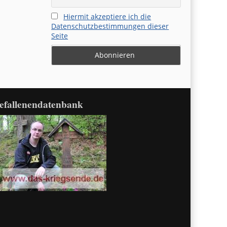
Hiermit akzeptiere ich die
Datenschutzbestimmungen dieser
Seite
efallenendatenbank