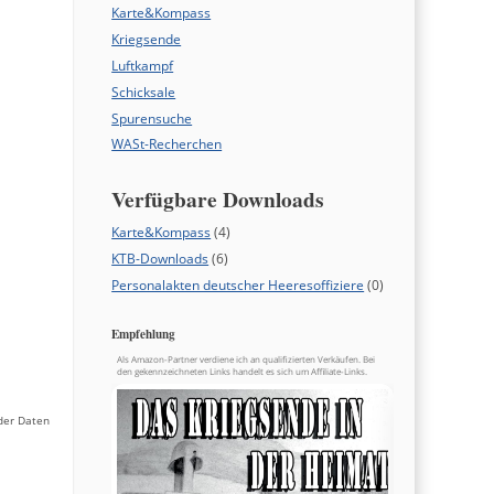
Karte&Kompass
Kriegsende
Luftkampf
Schicksale
Spurensuche
WASt-Recherchen
Verfügbare Downloads
Karte&Kompass
(4)
KTB-Downloads
(6)
Personalakten deutscher Heeresoffiziere
(0)
Empfehlung
Als Amazon-Partner verdiene ich an qualifizierten Verkäufen. Bei
den gekennzeichneten Links handelt es sich um Affiliate-Links.
der Daten