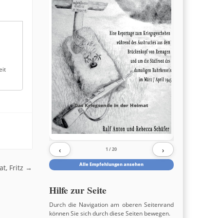
eit
Das Kriegsende in der Heimat
‹
›
1
/ 20
Alle Empfehlungen ansehen
lat, Fritz
→
Hilfe zur Seite
Durch die Navigation am oberen Seitenrand
können Sie sich durch diese Seiten bewegen.