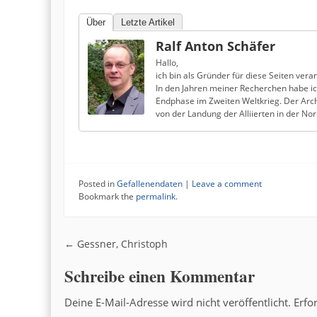
Über
Letzte Artikel
Ralf Anton Schäfer
Hallo,
ich bin als Gründer für diese Seiten veran
In den Jahren meiner Recherchen habe i
Endphase im Zweiten Weltkrieg. Der Arch
von der Landung der Alliierten in der N
Posted in
Gefallenendaten
|
Leave a comment
Bookmark the
permalink
.
Post navigation
←
Gessner, Christoph
Schreibe einen Kommentar
Deine E-Mail-Adresse wird nicht veröffentlicht.
Erfo