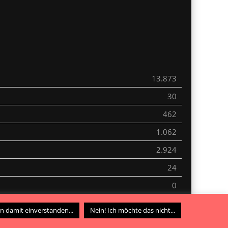
13.873
30
462
1.062
2.924
24
0
0
in damit einverstanden...
Nein! Ich möchte das nicht...