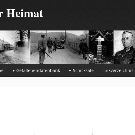
er Heimat
he
Gefallenendatenbank
Schicksale
Linkverzeichnis