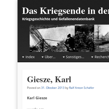
Das Kriegsende in d
Kriegsgeschichte und Gefallenendatenbank
☰
Menu
Index
Über…
Sonstiges…
Recherc
Skip to content
Giesze, Karl
Posted on
31. Oktober 2013
by
Ralf Anton Schäfer
Karl Giesze