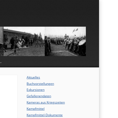
…
Aktuelles
Buchvorstellungen
Exkursionen
Gefallenendaten
Kameras aus Kriegszeiten
Kampfmittel
Kampfmittel-Dokumente