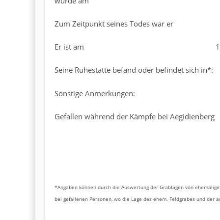
wurde am 
Zum Zeitpunkt seines Todes war er Ob
Er ist am 12.03.1945 
Seine Ruhestätte befand oder befindet sich in*: 
Sonstige Anmerkungen:
Gefallen während der Kämpfe bei Aegidienberg
*Angaben können durch die Auswertung der Grablagen von ehemaligen
bei gefallenen Personen, wo die Lage des ehem. Feldgrabes und der 