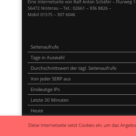
Eine Internetseite von Ralf Anton Schäfer – Flurweg 1
56472 Nisterau – Tel.: 02661 – 936 8826 –
Mobil 01575 – 307 6046
Seitenaufrufe
Tage in Auswahl
Durchschnittswert der tägl. Seitenaufrufe
Von jeder SERP aus
Eindeutige IPs
Letzte 30 Minuten
Heute
Gestern
Diese Internetseite setzt Cookies ein, um das Angebot