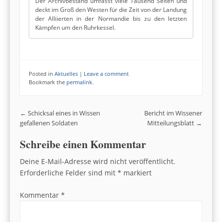
Der Archivbestand umfasst viele Tausend Seiten und
deckt im Groß den Westen für die Zeit von der Landung
der Alliierten in der Normandie bis zu den letzten
Kämpfen um den Ruhrkessel.
Posted in
Aktuelles
|
Leave a comment
Bookmark the
permalink
.
Post navigation
←
Schicksal eines in Wissen
Bericht im Wissener
gefallenen Soldaten
Mitteilungsblatt
→
Schreibe einen Kommentar
Deine E-Mail-Adresse wird nicht veröffentlicht.
Erforderliche Felder sind mit
*
markiert
Kommentar
*