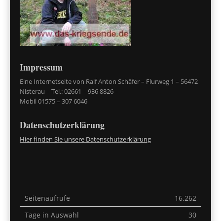
Impressum
Eine Internetseite von Ralf Anton Schäfer – Flurweg 1 – 56472
Nisterau – Tel.: 02661 – 936 8826 –
Mobil 01575 – 307 6046
Datenschutzerklärung
Hier finden Sie unsere Datenschutzerklärung
Seitenaufrufe
16.262
Tage in Auswahl
30