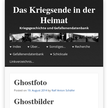
Das Kriegsende in der
Heimat
Kriegsgeschichte und Gefallenendatenbank
☰
Menu
Index
Über…
Sonstiges…
Recherche
Skip to content
Gefallenendatenbank
Schicksale
Linkverzeichnis…
Ghostfoto
Posted on
19. August 2014
by
Ralf Anton Schäfer
Ghostbilder