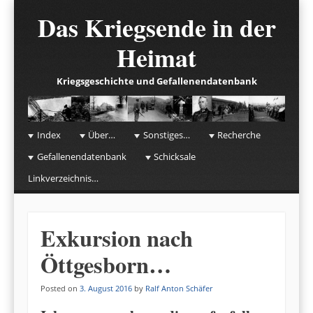
Das Kriegsende in der
Heimat
Kriegsgeschichte und Gefallenendatenbank
☰
Menu
Index
Über…
Sonstiges…
Recherche
Skip to content
Gefallenendatenbank
Schicksale
Linkverzeichnis…
Exkursion nach
Öttgesborn…
Posted on
3. August 2016
by
Ralf Anton Schäfer