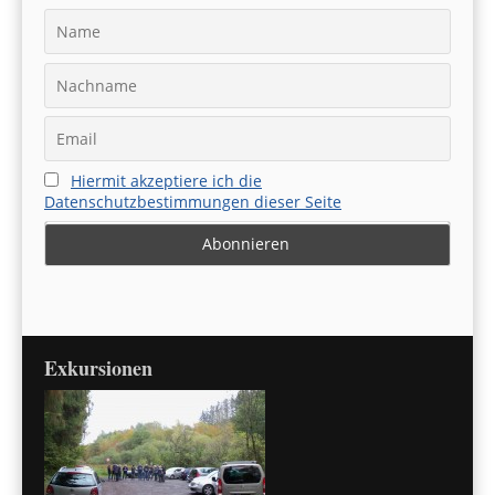
Hiermit akzeptiere ich die
Datenschutzbestimmungen dieser Seite
Exkursionen