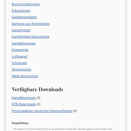
Buchvorstellungen
Exkursionen
Gefallenendaten
Kameras aus Kriegszeiten
Kampfmittel
Kampfmittel-Dokumente
Karte&Kompass
Kriegsende
Luftkampf
Schicksale
Spurensuche
WASt-Recherchen
Verfügbare Downloads
Karte&Kompass
(4)
KTB-Downloads
(6)
Personalakten deutscher Heeresoffiziere
(0)
Empfehlung
Als Amazon-Partner verdiene ich an qualifizierten Verkäufen. Bei den gekennzeichneten Links