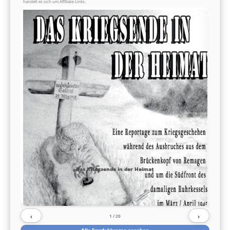
handelt es sich um Affiliate-Links.
Das Kriegsende in der Heimat
‹
›
1
/ 20