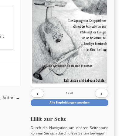
eit
Das Kriegsende in der Heimat
‹
›
1
/ 20
, Anton
→
Alle Empfehlungen ansehen
Hilfe zur Seite
Durch die Navigation am oberen Seitenrand
können Sie sich durch diese Seiten bewegen.