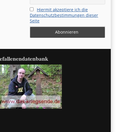
Hiermit akzeptiere ich die
Datenschutzbestimmungen dieser
Seite
efallenendatenbank