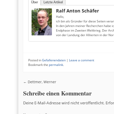
Über
Letzte Artikel
Ralf Anton Schäfer
Hallo,
ich bin als Gründer für diese Seiten veran
In den Jahren meiner Recherchen habe i
Endphase im Zweiten Weltkrieg. Der Arch
von der Landung der Alliierten in der N
Posted in
Gefallenendaten
|
Leave a comment
Bookmark the
permalink
.
Post navigation
←
Dettmer, Werner
Schreibe einen Kommentar
Deine E-Mail-Adresse wird nicht veröffentlicht.
Erfo