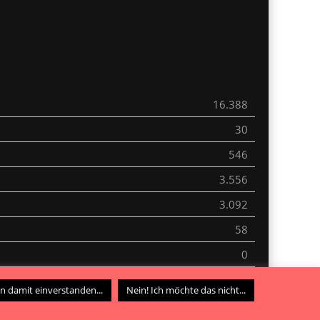
16.388
30
546
3.556
3.092
58
0
0
in damit einverstanden...
Nein! Ich möchte das nicht...