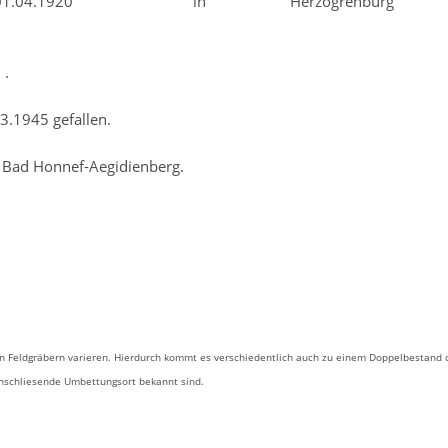
1920 in Herzogrenbur
.
fallen.
: Bad Honnef-Aegidienberg.
 Feldgräbern varieren. Hierdurch kommt es verschiedentlich auch zu einem Doppelbestand 
anschliesende Umbettungsort bekannt sind.