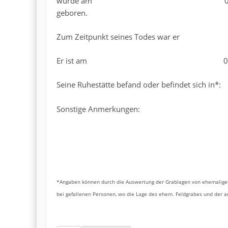
wurde am 01.04.
geboren.
Zum Zeitpunkt seines Todes war er 
Er ist am 03.1945 ge
Seine Ruhestätte befand oder befindet sich in*
Sonstige Anmerkungen:
*Angaben können durch die Auswertung der Grablagen von ehemaligen
bei gefallenen Personen, wo die Lage des ehem. Feldgrabes und der 