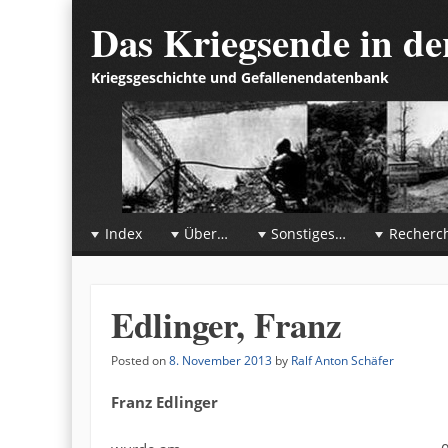
Das Kriegsende in d
Kriegsgeschichte und Gefallenendatenbank
☰
Menu
Index
Über…
Sonstiges…
Recherc
Skip to content
Edlinger, Franz
Posted on
8. November 2013
by
Ralf Anton Schäfer
Franz Edlinger