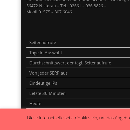
56472 Nisterau – Tel.: 02661 – 936 8826 –
Mobil 01575 – 307 6046
Seitenaufrufe
Tage in Auswahl
Durchschnittswert der tägl. Seitenaufrufe
Von jeder SERP aus
Eindeutige IPs
Letzte 30 Minuten
Heute
Gestern
Diese Internetseite setzt Cookies ein, um das Angebot