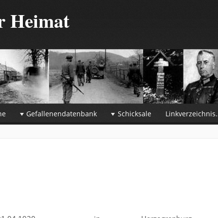
er Heimat
he
Gefallenendatenbank
Schicksale
Linkverzeichnis