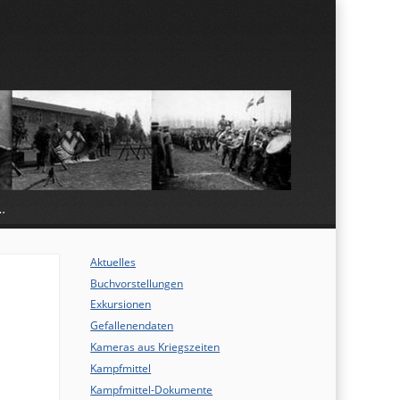
…
Aktuelles
Buchvorstellungen
Exkursionen
Gefallenendaten
Kameras aus Kriegszeiten
Kampfmittel
Kampfmittel-Dokumente