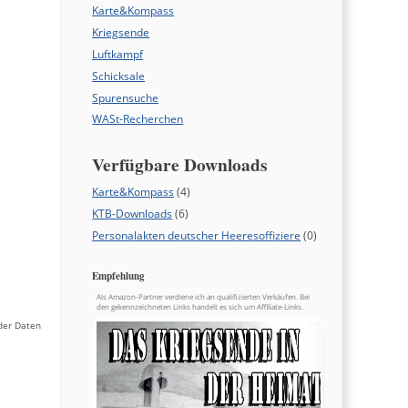
g
Karte&Kompass
Kriegsende
Luftkampf
Schicksale
Spurensuche
WASt-Recherchen
Verfügbare Downloads
Karte&Kompass
(4)
KTB-Downloads
(6)
Personalakten deutscher Heeresoffiziere
(0)
Empfehlung
Als Amazon-Partner verdiene ich an qualifizierten Verkäufen. Bei
den gekennzeichneten Links handelt es sich um Affiliate-Links.
der Daten