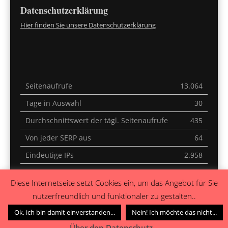
Datenschutzerklärung
Hier finden Sie unsere Datenschutzerklärung
Seitenaufrufe
13.064
Tage in Auswahl
30
Durchschnittswert der tägl. Seitenaufrufe
435
Von jeder SERP aus
64
Eindeutige IPs
2.958
Letzte 30 Minuten
1
Diese Internetseite setzt Cookies ein, um das Angebot für Sie
Heute
0
nutzerfreundlich und funktionaler zu gestalten..
Gestern
0
Ok, ich bin damit einverstanden...
Nein! Ich möchte das nicht...
Über den Datenschutz...