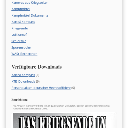
Kameras aus Kriegszeiten
Kampfmittel
Kampfmittel-Dokumente
Karte&Kompass
Kriegsende
Luftkampf
Schicksale
Spurensuche
WASt-Recherchen
Verfügbare Downloads
Karte&Kompass
(4)
KTB-Downloads
(6)
Personalakten deutscher Heeresoffiziere
(0)
Empfehlung
Als Amazon-Partner verdiene ich an qualifizierten Verkäufen. Bei den gekennzeichneten Links
handelt es sich um Affiliate-Links.