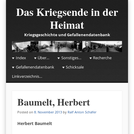
Das Kriegsende in der
Heimat
Kriegsgeschichte und Gefallenendatenbank
☰
Menu
Index
Über…
Sonstiges…
Recherche
Skip to content
Gefallenendatenbank
Schicksale
Linkverzeichnis…
Baumelt, Herbert
Posted on
8. November 2013
by
Ralf Anton Schäfer
Herbert Baumelt