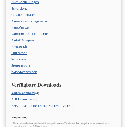
Buchvorstellungen
Exkursionen
Gefallenendaten
Kameras aus Kriegszeiten
Kampfmittel
Kampfmittel-Dokumente
Karte&Kompass
Kriegsende
Luftkampf
Schicksale
Spurensuche
WASt-Recherchen
Verfügbare Downloads
Karte&Kompass
(4)
KTB-Downloads
(6)
Personalakten deutscher Heeresoffiziere
(0)
Empfehlung
Als Amazon-Partner verdiene ich an qualifizierten Verkäufen. Bei den gekennzeichneten Links
handelt es sich um Affiliate-Links.