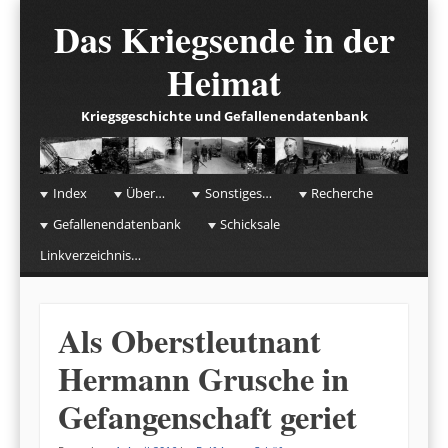
Das Kriegsende in der
Heimat
Kriegsgeschichte und Gefallenendatenbank
☰
Menu
Index
Über…
Sonstiges…
Recherche
Skip to content
Gefallenendatenbank
Schicksale
Linkverzeichnis…
Als Oberstleutnant
Hermann Grusche in
Gefangenschaft geriet