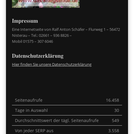
Impressum
Eine Internetseite von Ralf Anton Schäfer – Flurweg 1 – 56472
Nisterau – Tel.: 02661 – 936 8826 –
Mobil 01575 – 307 6046
Datenschutzerklärung
Hier finden Sie unsere Datenschutzerklärung
Seitenaufrufe
16.458
Tage in Auswahl
30
Durchschnittswert der tägl. Seitenaufrufe
549
Von jeder SERP aus
3.558