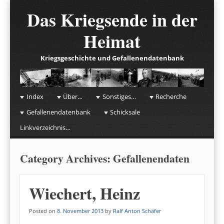
Das Kriegsende in der
Heimat
Kriegsgeschichte und Gefallenendatenbank
☰
Menu
Index
Über…
Sonstiges…
Recherche
Skip to content
Gefallenendatenbank
Schicksale
Linkverzeichnis…
Category Archives:
Gefallenendaten
Wiechert, Heinz
Posted on
8. November 2013
by
Ralf Anton Schäfer