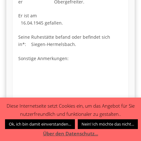
er Obergefreiter.
Er ist am
16.04.1945 gefallen.
Seine Ruhestätte befand oder befindet sich
in*: Siegen-Hermelsbach.
Sonstige Anmerkungen:
*Angaben können durch die Auswertung der Grablagen von
Diese Internetseite setzt Cookies ein, um das Angebot für Sie
…
Hier weiterlesen
ehemaligen
nutzerfreundlich und funktionaler zu gestalten..
Ok, ich bin damit einverstanden...
Nein! Ich möchte das nicht...
Posted in
Gefallenendaten
|
Leave a comment
Bookmark the
permalink
.
Über den Datenschutz...