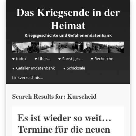
Das Kriegsende in der
Heimat
Kriegsgeschichte und Gefallenendatenbank
☰
Menu
Index
Über…
Sonstiges…
Recherche
Skip to content
Gefallenendatenbank
Schicksale
Linkverzeichnis…
Search Results for:
Kurscheid
Es ist wieder so weit…
Termine für die neuen