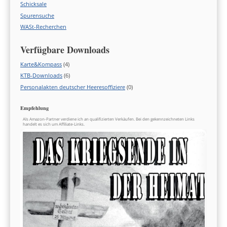
Schicksale
Spurensuche
WASt-Recherchen
Verfügbare Downloads
Karte&Kompass
(4)
KTB-Downloads
(6)
Personalakten deutscher Heeresoffiziere
(0)
Empfehlung
Als Amazon-Partner verdiene ich an qualifizierten Verkäufen. Bei den gekennzeichneten Links
handelt es sich um Affiliate-Links.