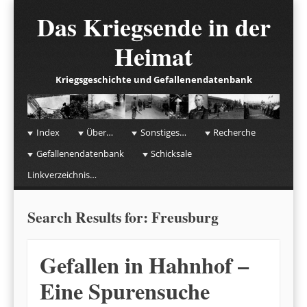
Das Kriegsende in der
Heimat
Kriegsgeschichte und Gefallenendatenbank
☰
Menu
Index
Über…
Sonstiges…
Recherche
Skip to content
Gefallenendatenbank
Schicksale
Linkverzeichnis…
Search Results for:
Freusburg
Gefallen in Hahnhof –
Eine Spurensuche