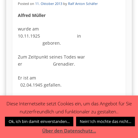
Posted on
11. Oktober 2013
by
Ralf Anton Schäfer
Alfred Müller
wurde am
10.11.1925 in
geboren.
Zum Zeitpunkt seines Todes war
er Grenadier.
Er ist am
02.04.1945 gefallen.
Seine Ruhestätte befand oder befindet sich
Diese Internetseite setzt Cookies ein, um das Angebot für Sie
in*: Freusburg.
nutzerfreundlich und funktionaler zu gestalten..
Sonstige Anmerkungen:
Ok, ich bin damit einverstanden...
Nein! Ich möchte das nicht...
Über den Datenschutz...