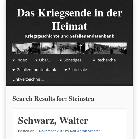
Das Kriegsende in der
Heimat
Kriegsgeschichte und Gefallenendatenbank
☰
Menu
Index
Über…
Sonstiges…
Recherche
Skip to content
Gefallenendatenbank
Schicksale
Linkverzeichnis…
Search Results for:
Steinstra
Schwarz, Walter
Posted on
5. November 2013
by
Ralf Anton Schäfer