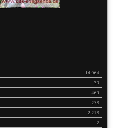
14.064
30
469
278
2.218
2