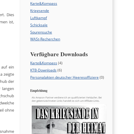
Karte&Kompass
Kriegsende
rt. Dies
Luftkampf
men ist,
Schicksale
Spurensuche
WASt-Recherchen
Verfügbare Downloads
Karte&Kompass
(4)
 auf ein
KTB-Downloads
(6)
a zeigte
Personalakten deutscher Heeresoffiziere
(0)
schub der
 langen
Empfehlung
achschub
Als Amazon-Partner verdiene ich an qualifizierten Verkäufen. Bei
den gekennzeichneten Links handelt es sich um Affiliate-Links.
ndwelche
eil ohne
Ausnahme