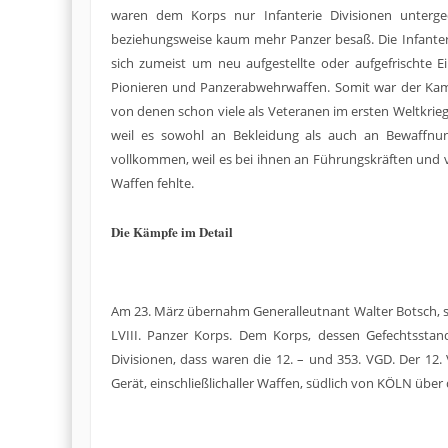
waren dem Korps nur Infanterie Divisionen unterge
beziehungsweise kaum mehr Panzer besaß. Die Infanter
sich zumeist um neu aufgestellte oder aufgefrischte E
Pionieren und Panzerabwehrwaffen. Somit war der Kamp
von denen schon viele als Veteranen im ersten Weltkrieg
weil es sowohl an Bekleidung als auch an Bewaffnun
vollkommen, weil es bei ihnen an Führungskräften un
Waffen fehlte.
Die Kämpfe im Detail
Am 23. März übernahm Generalleutnant Walter Botsch, s
LVIII. Panzer Korps. Dem Korps, dessen Gefechtsstand
Divisionen, dass waren die 12. – und 353. VGD. Der 
Gerät, einschließlichaller Waffen, südlich von KÖLN über 