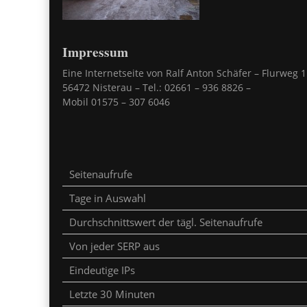
Impressum
Eine Internetseite von Ralf Anton Schäfer – Flurweg 1
56472 Nisterau – Tel.: 02661 – 936 8826 –
Mobil 01575 – 307 6046
Seitenaufrufe
Tage in Auswahl
Durchschnittswert der tägl. Seitenaufrufe
Von jeder SERP aus
Eindeutige IPs
Letzte 30 Minuten