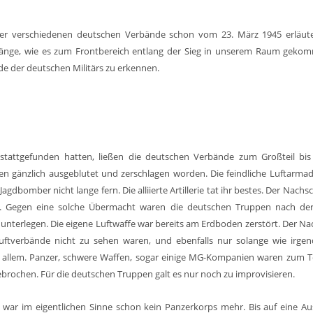
er verschiedenen deutschen Verbände schon vom 23. März 1945 erläute
nge, wie es zum Frontbereich entlang der Sieg in unserem Raum gekom
e der deutschen Militärs zu erkennen.
stattgefunden hatten, ließen die deutschen Verbände zum Großteil bis
gänzlich ausgeblutet und zerschlagen worden. Die feindliche Luftarmad
e Jagdbomber nicht lange fern. Die alliierte Artillerie tat ihr bestes. Der Nach
. Gegen eine solche Übermacht waren die deutschen Truppen nach der
unterlegen. Die eigene Luftwaffe war bereits am Erdboden zerstört. Der N
 Luftverbände nicht zu sehen waren, und ebenfalls nur solange wie irge
an allem. Panzer, schwere Waffen, sogar einige MG-Kompanien waren zum T
ochen. Für die deutschen Truppen galt es nur noch zu improvisieren.
s war im eigentlichen Sinne schon kein Panzerkorps mehr. Bis auf eine 