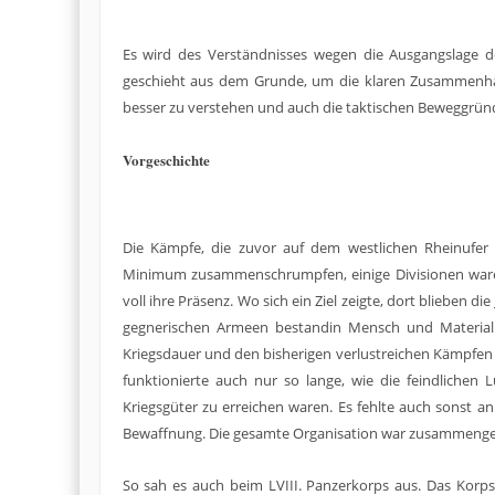
Es wird des Verständnisses wegen die Ausgangslage d
geschieht aus dem Grunde, um die klaren Zusammenhä
besser zu verstehen und auch die taktischen Beweggründ
Vorgeschichte
Die Kämpfe, die zuvor auf dem westlichen Rheinufer 
Minimum zusammenschrumpfen, einige Divisionen waren 
voll ihre Präsenz. Wo sich ein Ziel zeigte, dort blieben di
gegnerischen Armeen bestandin Mensch und Material
Kriegsdauer und den bisherigen verlustreichen Kämpfen 
funktionierte auch nur so lange, wie die feindlichen
Kriegsgüter zu erreichen waren. Es fehlte auch sonst 
Bewaffnung. Die gesamte Organisation war zusammengebr
So sah es auch beim LVIII. Panzerkorps aus. Das Korp