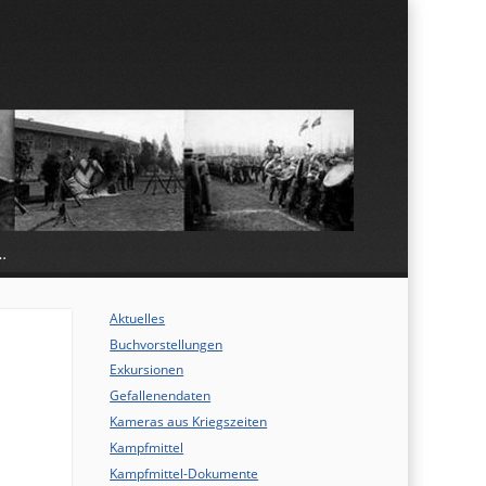
…
Aktuelles
Buchvorstellungen
Exkursionen
Gefallenendaten
Kameras aus Kriegszeiten
Kampfmittel
Kampfmittel-Dokumente