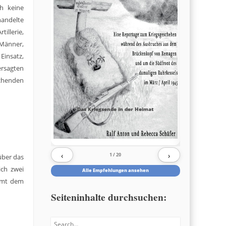
h keine
handelte
illerie,
 Männer,
Einsatz,
ersagten
echenden
Das Kriegsende in der Heimat
‹
›
1
/ 20
über das
ich zwei
Alle Empfehlungen ansehen
samt dem
Seiteninhalte durchsuchen:
Search