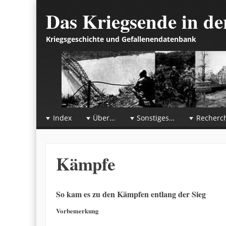
Das Kriegsende in d
Kriegsgeschichte und Gefallenendatenbank
☰
Menu
Index
Über…
Sonstiges…
Recherc
Skip to content
Kämpfe
So kam es zu den Kämpfen entlang der Sieg
Vorbemerkung