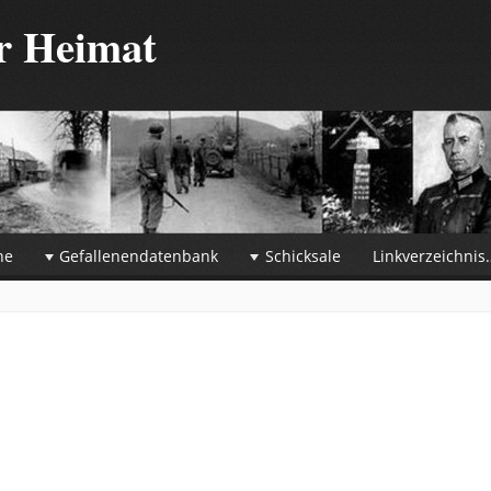
er Heimat
he
Gefallenendatenbank
Schicksale
Linkverzeichnis