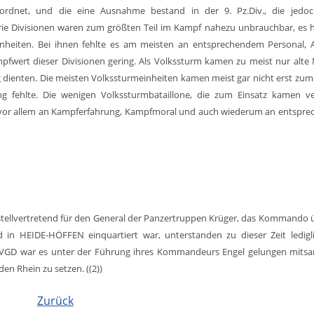
ordnet, und die eine Ausnahme bestand in der 9. Pz.Div., die jedoc
ie Divisionen waren zum größten Teil im Kampf nahezu unbrauchbar, es 
inheiten. Bei ihnen fehlte es am meisten an entsprechendem Personal, Art
fwert dieser Divisionen gering. Als Volkssturm kamen zu meist nur alte
 dienten. Die meisten Volkssturmeinheiten kamen meist gar nicht erst zum 
g fehlte. Die wenigen Volkssturmbataillone, die zum Einsatz kamen v
d vor allem an Kampferfahrung, Kampfmoral und auch wiederum an entspr
tellvertretend für den General der Panzertruppen Krüger, das Kommando 
 in HEIDE-HÖFFEN einquartiert war, unterstanden zu dieser Zeit ledigl
12. VGD war es unter der Führung ihres Kommandeurs Engel gelungen mit
den Rhein zu setzen. ((2))
Zurück