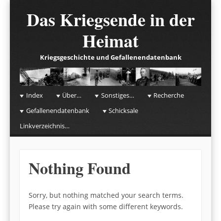
Das Kriegsende in der
Heimat
Kriegsgeschichte und Gefallenendatenbank
☰
Menu
Index
Über…
Sonstiges…
Recherche
Skip to content
Gefallenendatenbank
Schicksale
Linkverzeichnis…
Nothing Found
Sorry, but nothing matched your search terms.
Please try again with some different keywords.