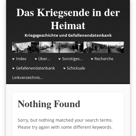
Das Kriegsende in der
Heimat
Kriegsgeschichte und Gefallenendatenbank
☰
Menu
Index
Über…
Sonstiges…
Recherche
Skip to content
Gefallenendatenbank
Schicksale
Linkverzeichnis…
Nothing Found
Sorry, but nothing matched your search terms.
Please try again with some different keywords.