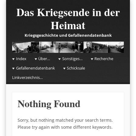
Das Kriegsende in der
Heimat
Kriegsgeschichte und Gefallenendatenbank
☰
Menu
Index
Über…
Sonstiges…
Recherche
Skip to content
Gefallenendatenbank
Schicksale
Linkverzeichnis…
Nothing Found
Sorry, but nothing matched your search terms.
Please try again with some different keywords.